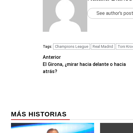
See author's pos
Champions League
Real Madrid
Toni Kro
Tags:
Navegación
Anterior
El Girona, ¿mirar hacia delante o hacia
de
atrás?
entradas
MÁS HISTORIAS