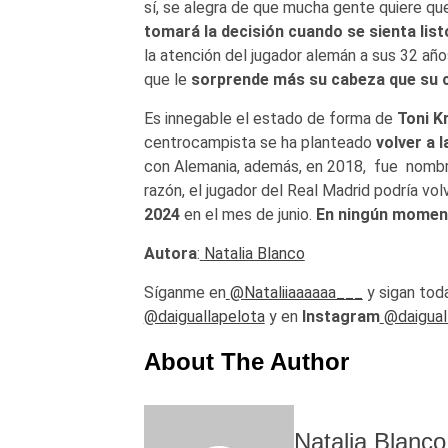
sí, se alegra de que mucha gente quiere qu
tomará la decisión cuando se sienta list
la atención del jugador alemán a sus 32 años
que le
sorprende más su cabeza que su 
Es innegable el estado de forma de
Toni K
centrocampista se ha planteado
volver a 
con Alemania, además, en 2018, fue nombra
razón, el jugador del Real Madrid podría vol
2024
en el mes de junio.
En ningún momento
Autora
:
Natalia Blanco
Síganme en
@Nataliiaaaaaa___
y sigan toda
@daiguallapelota
y en
Instagram
@daigual
About The Author
Natalia Blanco