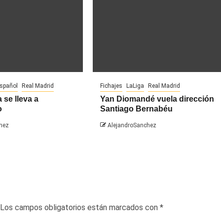
español
Real Madrid
Fichajes
LaLiga
Real Madrid
 se lleva a
Yan Diomandé vuela dirección
o
Santiago Bernabéu
hez
AlejandroSanchez
Los campos obligatorios están marcados con
*