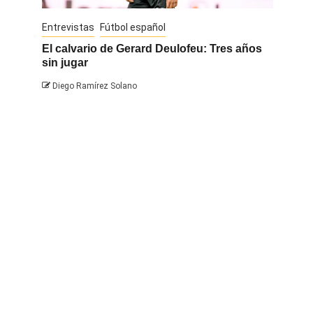
Entrevistas
Fútbol español
Entrevis
El calvario de Gerard Deulofeu: Tres años
Javi Na
sin jugar
Diego 
Diego Ramírez Solano