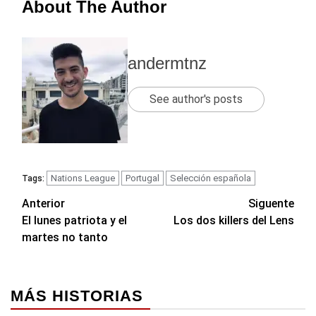
About The Author
andermtnz
See author's posts
Nations League
Portugal
Selección española
Tags:
Navegación
Anterior
Siguente
El lunes patriota y el
Los dos killers del Lens
de
martes no tanto
entradas
MÁS HISTORIAS