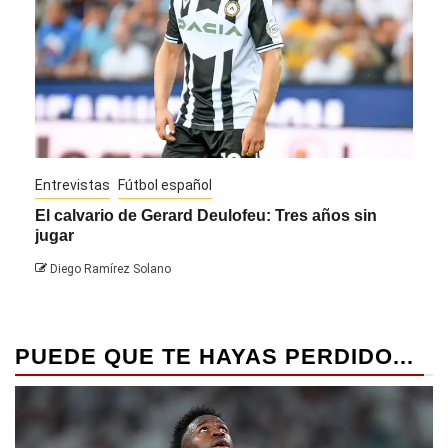
Entrevistas
Fútbol español
Entre
El calvario de Gerard Deulofeu: Tres años sin
Javi
jugar
Die
Diego Ramírez Solano
PUEDE QUE TE HAYAS PERDIDO...