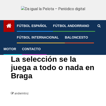
Saltar
al
contenido
FÚTBOL ESPAÑOL
FÚTBOL ANDORRANO
Portada
»
La selección se la juega a todo o nada en Braga
FÚTBOL INTERNACIONAL
BALONCESTO
MOTOR
CONTACTO
Fútbol Internacional
Selección española
UEFA Nations League
La selección se la
juega a todo o nada en
Braga
andermtnz