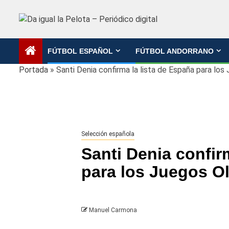
Saltar
al
contenido
FÚTBOL ESPAÑOL
FÚTBOL ANDORRANO
Portada
»
Santi Denia confirma la lista de España para lo
Selección española
Santi Denia confir
para los Juegos O
Manuel Carmona