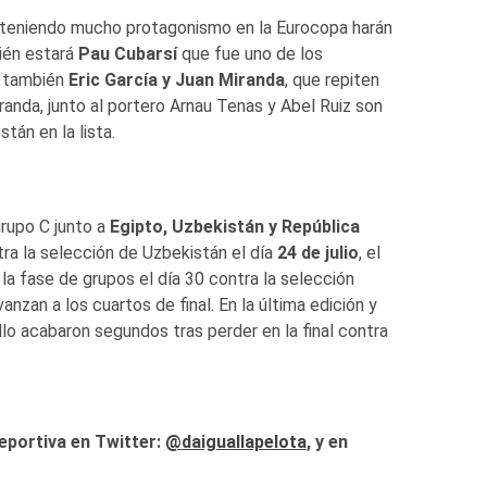
teniendo mucho protagonismo en la Eurocopa harán
bién estará
Pau Cubarsí
que fue uno de los
r también
Eric García y Juan Miranda
, que repiten
anda, junto al portero Arnau Tenas y Abel Ruiz son
tán en la lista.
rupo C junto a
Egipto, Uzbekistán y República
ra la selección de Uzbekistán el día
24 de julio
, el
la fase de grupos el día 30 contra la selección
nzan a los cuartos de final. En la última edición y
llo acabaron segundos tras perder en la final contra
eportiva en Twitter:
@
daiguallapelota
, y en