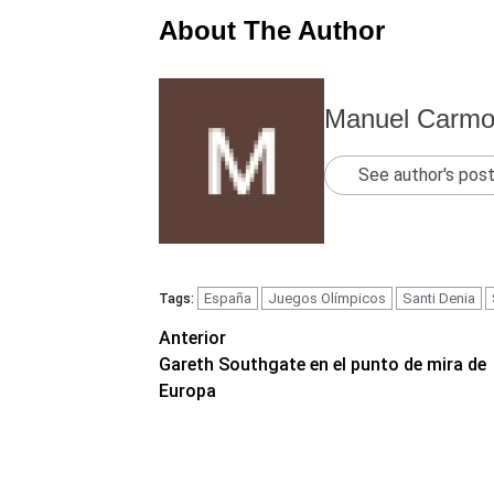
About The Author
Manuel Carm
See author's pos
España
Juegos Olímpicos
Santi Denia
Tags:
Navegación
Anterior
Gareth Southgate en el punto de mira de
de
Europa
entradas