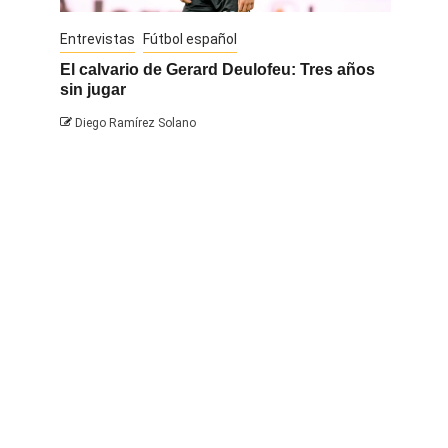
Entrevistas
Fútbol español
Entrevis
El calvario de Gerard Deulofeu: Tres años
Javi Na
sin jugar
Diego 
Diego Ramírez Solano