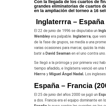
Con la llegada de los cuartos de fi
grandes eliminatorias de cuartos de
en la ampliación del torneo a 16 se
Inglaterrra – España
El 22 de junio de 1996 se disputaba un
Ingl
Wembley
era palpable.
Inglaterra
, que ven
de la fase de grupos, se medía a una prom
varias ocasiones para marcar, quizás la más
batir a
David Seaman
en el uno contra uno.
Se llegó a la prórroga y por primera vez hab
tiempo añadido, e Inglaterra venció en una 
Hierro
y
Miguel Ángel Nadal.
Los ingleses 
España – Francia (20
El 25 de junio del años 2000 se jugó un
Esp
a dos. Francia era el equipo dominante en 
España
le puso contra las cuerdas en los c