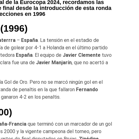
nal de la Eurocopa 2024, recordamos las
 final desde la introducción de esta ronda
lecciones en 1996
 (1996)
aterrra
–
España
. La tensión en el estadio de
ía de golear por 4-1 a Holanda en el último partido
etedora
España
. El equipo de
Javier Clemente
tuvo
 clara fue una de
Javier Manjarín
, que no acertó a
ía Gol de Oro. Pero no se marcó ningún gol en el
tanda de penaltis en la que fallaron
Fernando
ganaron 4-2 en los penaltis.
00)
aña-Francia
que terminó con un marcador de un gol
los 2000 y la vigente campeona del torneo, pero
uartos de final disputados en Brujas.
Zinédine