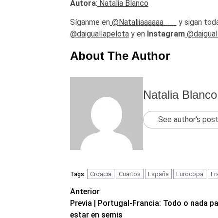
Autora
:
Natalia Blanco
Síganme en
@Nataliiaaaaaa___
y sigan toda
@daiguallapelota
y en
Instagram
@daigual
About The Author
Natalia Blanco
See author's pos
Croacia
Cuartos
España
Eurocopa
Fr
Tags:
Navegación
Anterior
Previa | Portugal-Francia: Todo o nada p
de
estar en semis