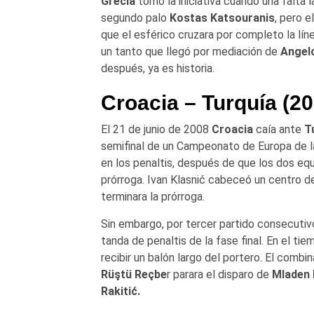
Grecia
tomó la iniciativa cuando una falta 
segundo palo
Kostas Katsouranis
, pero 
que el esférico cruzara por completo la lí
un tanto que llegó por mediación de
Angel
después, ya es historia.
Croacia – Turquía (20
El 21 de junio de 2008
Croacia
caía ante
T
semifinal de un Campeonato de Europa de la
en los penaltis, después de que los dos equ
prórroga. Ivan Klasnić cabeceó un centro 
terminara la prórroga.
Sin embargo, por tercer partido consecutivo
tanda de penaltis de la fase final. En el 
recibir un balón largo del portero. El comb
Rüştü Reçbe
r parara el disparo de
Mladen 
Rakitić.