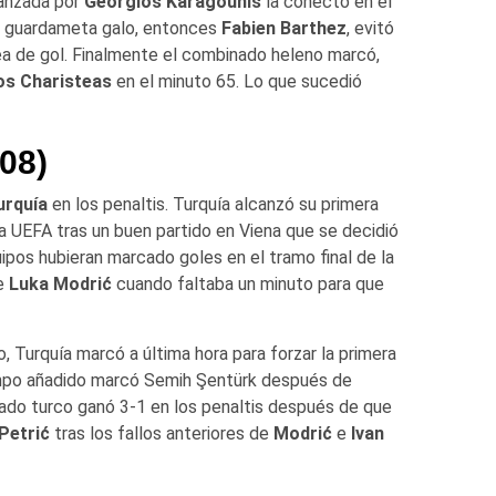
lanzada por
Georgios Karagounis
la conectó en el
el guardameta galo, entonces
Fabien Barthez
, evitó
nea de gol. Finalmente el combinado heleno marcó,
os Charisteas
en el minuto 65. Lo que sucedió
08)
urquía
en los penaltis. Turquía alcanzó su primera
 UEFA tras un buen partido en Viena que se decidió
ipos hubieran marcado goles en el tramo final de la
de
Luka Modrić
cuando faltaba un minuto para que
, Turquía marcó a última hora para forzar la primera
tiempo añadido marcó Semih Şentürk después de
inado turco ganó 3-1 en los penaltis después de que
Petrić
tras los fallos anteriores de
Modrić
e
Ivan