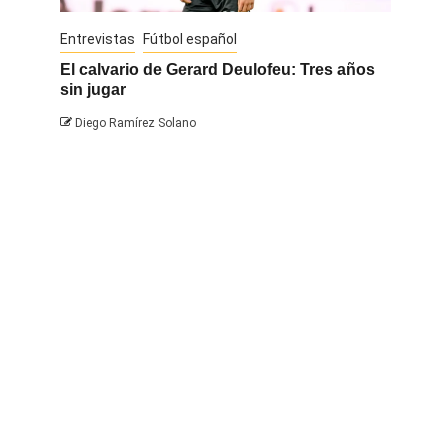
Entrevistas
Fútbol español
Entrevis
El calvario de Gerard Deulofeu: Tres años
Javi Na
sin jugar
Diego 
Diego Ramírez Solano