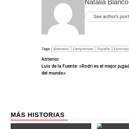
Natalia Blanco
See author's pos
Alemania
Campeones
España
Eurocop
Tags:
Navegación
Anterior
Luis de la Fuente: «Rodri es el mejor juga
de
del mundo»
entradas
MÁS HISTORIAS