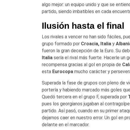
algo mejor: un equipo unido y que se entie
partido, siendo imbatibles en cada encuentro
Ilusión hasta el final
Los rivales a vencer no han sido fáciles, p
grupo formado por
Croacia, Italia
y
Albani
fueron la gran decepción de la Euro. Su debu
Italia
sería el rival más fuerte. Hacerle un g
recompensa gracias al gol en propia de
Cal
esta
Eurocopa
mucho carácter y persevera
Superada la fase de grupos con pleno de vic
portería y habiendo marcado más goles que 
Quedó tercera en el grupo F, superada por
pues los georgianos jugaban al contragolpe 
partido. Así pasó, cuando en su primer ataq
dejarnos caer en nuestro error. Un gol en p
delante en el marcador.