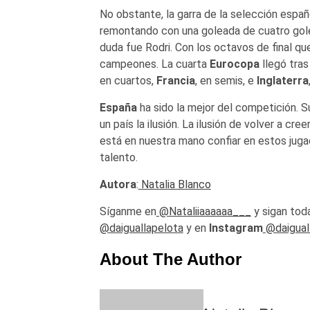
No obstante, la garra de la selección españo
remontando con una goleada de cuatro goles
duda fue Rodri. Con los octavos de final qu
campeones. La cuarta
Eurocopa
llegó tras
en cuartos,
Francia
, en semis, e
Inglaterra
España
ha sido la mejor del competición. S
un país la ilusión. La ilusión de volver a c
está en nuestra mano confiar en estos jug
talento.
Autora
:
Natalia Blanco
Síganme en
@Nataliiaaaaaa___
y sigan toda
@daiguallapelota
y en
Instagram
@daigual
About The Author