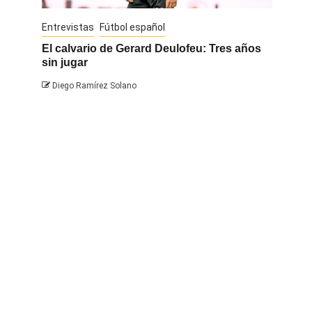
Entrevistas
Fútbol español
Entrevis
El calvario de Gerard Deulofeu: Tres años
Javi Na
sin jugar
Diego 
Diego Ramírez Solano