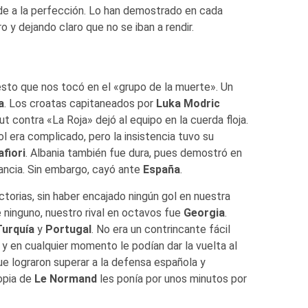
nde a la perfección. Lo han demostrado en cada
 y dejando claro que no se iban a rendir.
uesto que nos tocó en el «grupo de la muerte». Un
a
. Los croatas capitaneados por
Luka Modric
t contra «La Roja» dejó al equipo en la cuerda floja.
ol era complicado, pero la insistencia tuvo su
afiori
. Albania también fue dura, pues demostró en
ncia. Sin embargo, cayó ante
España
.
torias, sin haber encajado ningún gol en nuestra
ninguno, nuestro rival en octavos fue
Georgia
.
Turquía
y
Portugal
. No era un contrincante fácil
y en cualquier momento le podían dar la vuelta al
ue lograron superar a la defensa española y
ropia de
Le Normand
les ponía por unos minutos por