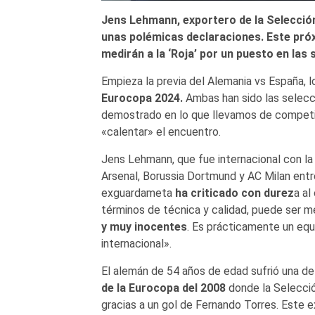
Jens Lehmann, exportero de la Selección
unas polémicas declaraciones. Este próx
medirán a la ‘Roja’ por un puesto en las 
Empieza la previa del Alemania vs España, l
Eurocopa 2024.
Ambas han sido las selecci
demostrado en lo que llevamos de competic
«calentar» el encuentro.
Jens Lehmann, que fue internacional con la
Arsenal, Borussia Dortmund y AC Milan entr
exguardameta
ha criticado con durez
a al
términos de técnica y calidad, puede ser m
y muy inocentes
. Es prácticamente un equ
internacional».
El alemán de 54 años de edad sufrió una de
de la Eurocopa del 2008
donde la Selecci
gracias a un gol de Fernando Torres. Este 