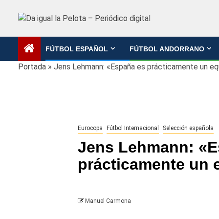
Saltar
al
contenido
FÚTBOL ESPAÑOL
FÚTBOL ANDORRANO
Portada
»
Jens Lehmann: «España es prácticamente un equ
Eurocopa
Fútbol Internacional
Selección española
Jens Lehmann: «E
prácticamente un e
Manuel Carmona