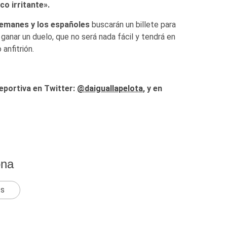
o irritante».
lemanes y los españoles
buscarán un billete para
ganar un duelo, que no será nada fácil y tendrá en
anfitrión.
eportiva en Twitter:
@
daiguallapelota
, y en
ona
ts