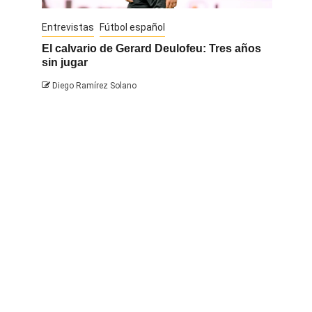
Entrevistas
Fútbol español
Entrevis
El calvario de Gerard Deulofeu: Tres años
Javi Na
sin jugar
Diego 
Diego Ramírez Solano