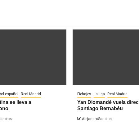
bol español
Real Madrid
Fichajes
LaLiga
Real Madrid
ina se lleva a
Yan Diomandé vuela direc
ono
Santiago Bernabéu
Sanchez
AlejandroSanchez