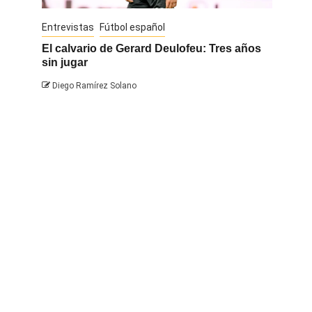
Entrevistas
Fútbol español
Entrevis
El calvario de Gerard Deulofeu: Tres años
Javi Na
sin jugar
Diego 
Diego Ramírez Solano