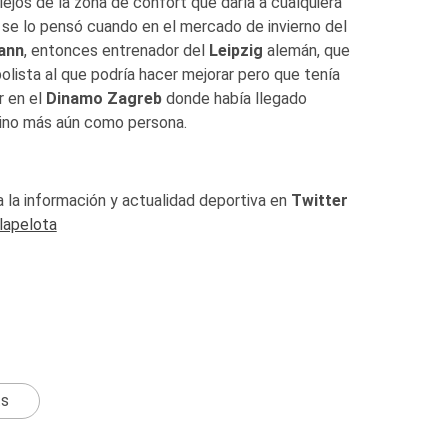
lejos de la zona de confort que daría a cualquiera
 se lo pensó cuando en el mercado de invierno del
ann
, entonces entrenador del
Leipzig
alemán, que
bolista al que podría hacer mejorar pero que tenía
r en el
Dinamo Zagreb
donde había llegado
sino más aún como persona.
 la información y actualidad deportiva en
Twitter
lapelota
ts