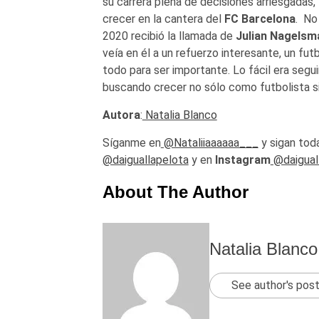
su carrera plena de decisiones arriesgadas, 
crecer en la cantera del
FC Barcelona
. No
2020 recibió la llamada de
Julian Nagelsm
veía en él a un refuerzo interesante, un fut
todo para ser importante. Lo fácil era segui
buscando crecer no sólo como futbolista 
Autora
:
Natalia Blanco
Síganme en
@Nataliiaaaaaa___
y sigan toda
@daiguallapelota
y en
Instagram
@daigual
About The Author
Natalia Blanco
See author's pos