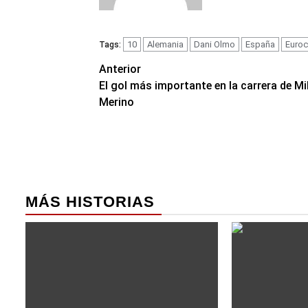
10
Alemania
Dani Olmo
España
Euro
Tags:
Navegación
Anterior
El gol más importante en la carrera de Mi
de
Merino
entradas
MÁS HISTORIAS