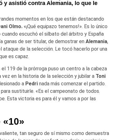
 y asistió contra Alemania, lo que le
grandes momentos en los que están destacando
ani Olmo.
«¡Qué equipazo tenemos!». Es lo único
o
cuando escuchó el silbato del árbitro y España
ía ganas de ser titular, de demostrar en
Alemania
,
el ataque de la selección. Le tocó hacerlo por una
 que es capaz.
n el 119 de la prórroga puso un centro a la cabeza
vez en la historia de la selección y jubilar a
Toni
 lesionado a
Pedri
nada más comenzar el partido.
ó para sustituirle. «Es el campeonato de todos.
e. Esta victoria es para él y vamos a por las
e «10»
o, valiente, tan seguro de sí mismo como demuestra