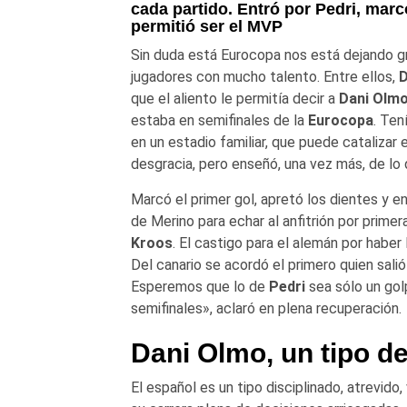
cada partido. Entró por Pedri, marcó
permitió ser el MVP
Sin duda está Eurocopa nos está dejando 
jugadores con mucho talento. Entre ellos,
D
que el aliento le permitía decir a
Dani Olm
estaba en semifinales de la
Eurocopa
. Ten
en un estadio familiar, que puede catalizar 
desgracia, pero enseñó, una vez más, de lo
Marcó el primer gol, apretó los dientes y e
de Merino para echar al anfitrión por primera 
Kroos
. El castigo para el alemán por haber
Del canario se acordó el primero quien sali
Esperemos que lo de
Pedri
sea sólo un golp
semifinales», aclaró en plena recuperación.
Dani Olmo, un tipo d
El español es un tipo disciplinado, atrevid