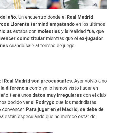
del año.
Un encuentro donde el
Real Madrid
rcos Llorente terminó empatando
en los últimos
nicius
estaba con
molestias
y la realidad fue, que
nvencer como titular
mientras que el
ex-jugador
ones
cuando sale al terreno de juego.
el Real Madrid son preocupantes.
Ayer volvió a no
la diferencia
como ya lo hemos visto hacer en
ileño tiene unos
datos muy irregulares
con el club
mos podido ver al
Rodrygo
que los madridistas
de convencer.
Para jugar en el Madrid, se debe de
 ya están especulando que no merece estar de