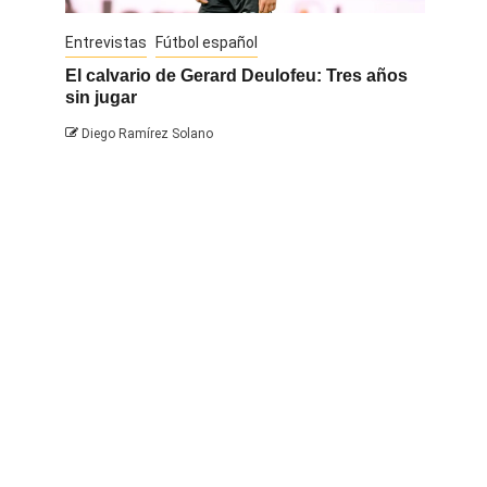
Entrevistas
Fútbol español
Entrevis
El calvario de Gerard Deulofeu: Tres años
Javi Na
sin jugar
Diego 
Diego Ramírez Solano