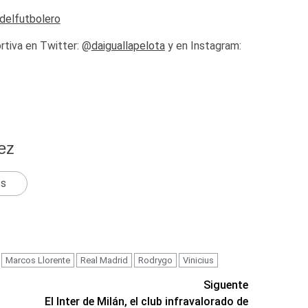
odelfutbolero
rtiva en Twitter: @
daiguallapelota
y en Instagram:
ez
ts
Marcos Llorente
Real Madrid
Rodrygo
Vinicius
Siguente
El Inter de Milán, el club infravalorado de