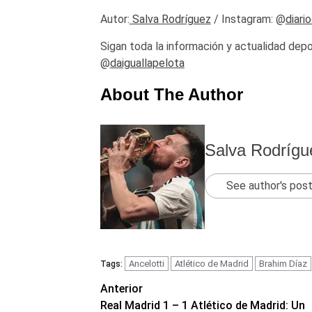
Autor:
Salva Rodríguez
/ Instagram: @
diari
Sigan toda la información y actualidad depo
@
daiguallapelota
About The Author
Salva Rodrígu
See author's pos
Ancelotti
Atlético de Madrid
Brahim Díaz
Tags:
Navegación
Anterior
Real Madrid 1 – 1 Atlético de Madrid: Un