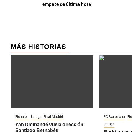
de
empate de última hora
entradas
MÁS HISTORIAS
Fichajes
LaLiga
Real Madrid
FC Barcelona
Fi
Yan Diomandé vuela dirección
LaLiga
Santiago Bernabéu
Rodri no es