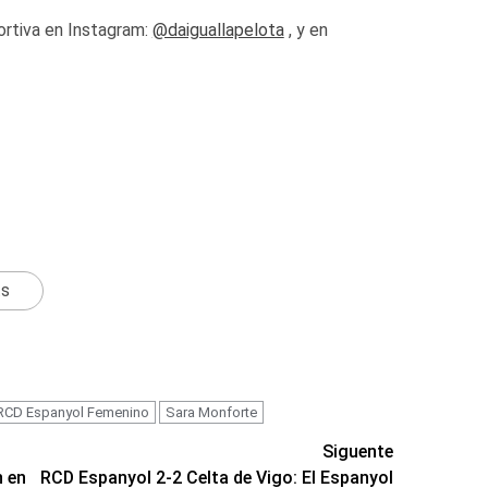
rtiva
en Instagram:
@daiguallapelota
, y en
ts
RCD Espanyol Femenino
Sara Monforte
Siguente
n en
RCD Espanyol 2-2 Celta de Vigo: El Espanyol