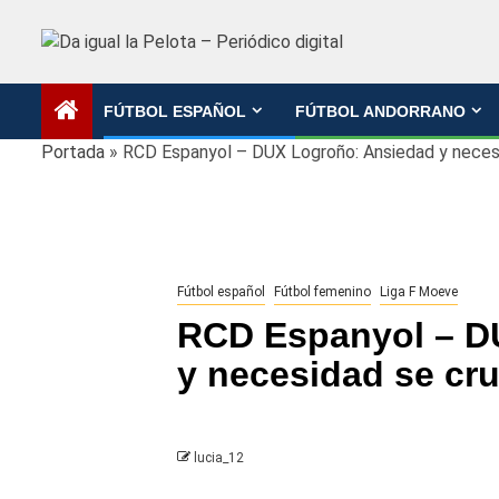
Saltar
al
contenido
FÚTBOL ESPAÑOL
FÚTBOL ANDORRANO
Portada
»
RCD Espanyol – DUX Logroño: Ansiedad y necesi
Fútbol español
Fútbol femenino
Liga F Moeve
RCD Espanyol – D
y necesidad se cru
lucia_12