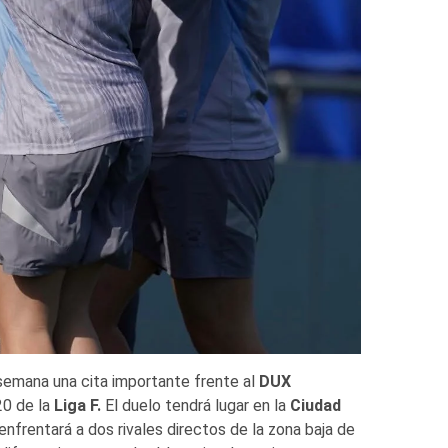
semana una cita importante frente al
DUX
20 de la
Liga F.
El duelo tendrá lugar en la
Ciudad
enfrentará a dos rivales directos de la zona baja de