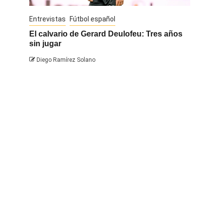
Entrevistas
Fútbol español
Entrevis
El calvario de Gerard Deulofeu: Tres años
Javi Na
sin jugar
Diego 
Diego Ramírez Solano