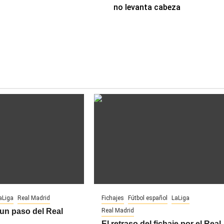
no levanta cabeza
aLiga
Real Madrid
Fichajes
Fútbol español
LaLiga
un paso del Real
Real Madrid
El retraso del fichaje por el Real