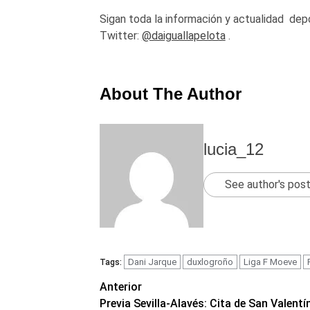
Sigan toda la información y actualidad
depo
Twitter:
@daiguallapelota
.
About The Author
lucia_12
See author's pos
Dani Jarque
duxlogroño
Liga F Moeve
Tags:
Navegación
Anterior
Previa Sevilla-Alavés: Cita de San Valentí