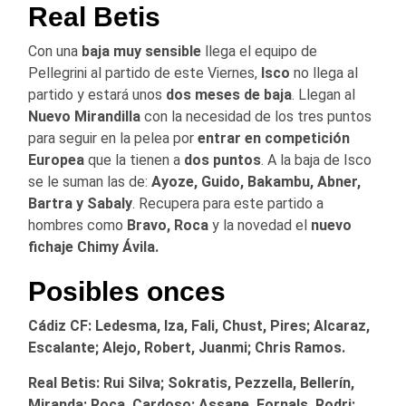
Real Betis
Con una
baja muy sensible
llega el equipo de
Pellegrini al partido de este Viernes,
Isco
no llega al
partido y estará unos
dos meses de baja
. Llegan al
Nuevo Mirandilla
con la necesidad de los tres puntos
para seguir en la pelea por
entrar en competición
Europea
que la tienen a
dos puntos
. A la baja de Isco
se le suman las de:
Ayoze, Guido, Bakambu, Abner,
Bartra y Sabaly
. Recupera para este partido a
hombres como
Bravo, Roca
y la novedad el
nuevo
fichaje Chimy Ávila.
Posibles onces
Cádiz CF: Ledesma, Iza, Fali, Chust, Pires; Alcaraz,
Escalante; Alejo, Robert, Juanmi; Chris Ramos.
Real Betis: Rui Silva; Sokratis, Pezzella, Bellerín,
Miranda; Roca, Cardoso; Assane, Fornals, Rodri;