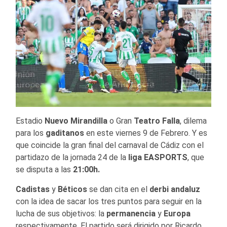
Estadio
Nuevo Mirandilla
o Gran
Teatro Falla
, dilema
para los
gaditanos
en este viernes 9 de Febrero. Y es
que coincide la gran final del carnaval de Cádiz con el
partidazo de la jornada 24 de la
liga EASPORTS
, que
se disputa a las
21:00h.
Cadistas
y
Béticos
se dan cita en el
derbi andaluz
con la idea de sacar los tres puntos para seguir en la
lucha de sus objetivos: la
permanencia
y
Europa
respectivamente. El partido será dirigido por Ricardo