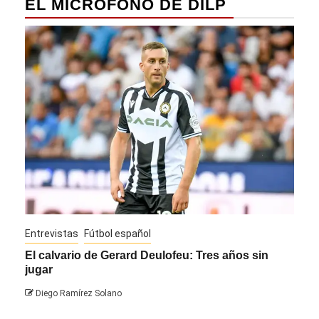
EL MICRÓFONO DE DILP
Entrevistas
Fútbol español
Entre
El calvario de Gerard Deulofeu: Tres años sin
Javi
jugar
Die
Diego Ramírez Solano