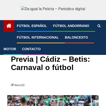
Saltar
al
contenido
FÚTBOL ESPAÑOL
FÚTBOL ANDORRANO
Portada
»
Previa | Cádiz – Betis: Carnaval o fútbol
FÚTBOL INTERNACIONAL
BALONCESTO
MOTOR
CONTACTO
Fútbol español
LaLiga
Real Betis
Previa | Cádiz – Betis:
Carnaval o fútbol
Nano20