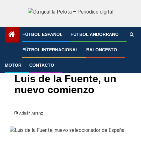
Saltar
al
contenido
FÚTBOL ESPAÑOL
FÚTBOL ANDORRANO
Portada
»
Luis de la Fuente, un nuevo comienzo
FÚTBOL INTERNACIONAL
BALONCESTO
MOTOR
CONTACTO
Fútbol español
Selección española
Luis de la Fuente, un
nuevo comienzo
Adrián Arranz