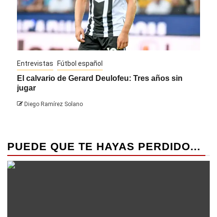
Entrevistas
Fútbol español
Entre
El calvario de Gerard Deulofeu: Tres años sin
Javi
jugar
Die
Diego Ramírez Solano
PUEDE QUE TE HAYAS PERDIDO...