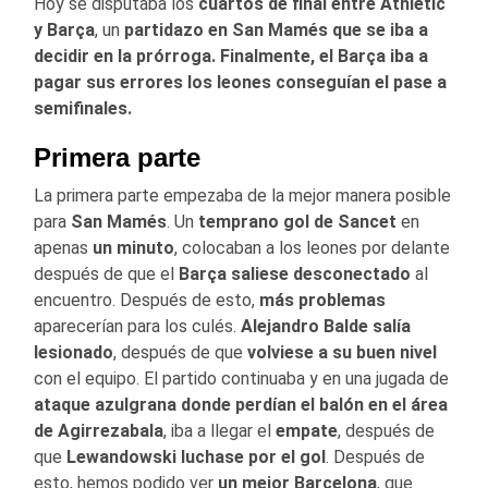
Hoy se disputaba los
cuartos de final entre Athletic
y Barça
, un
partidazo en San Mamés que se iba a
decidir en la prórroga. Finalmente, el Barça iba a
pagar sus errores los leones conseguían el pase a
semifinales.
Primera parte
La primera parte empezaba de la mejor manera posible
para
San Mamés
. Un
temprano gol de Sancet
en
apenas
un minuto
, colocaban a los leones por delante
después de que el
Barça saliese desconectado
al
encuentro. Después de esto,
más problemas
aparecerían para los culés.
Alejandro Balde salía
lesionado
, después de que
volviese a su buen nivel
con el equipo. El partido continuaba y en una jugada de
ataque azulgrana donde perdían el balón en el área
de Agirrezabala
, iba a llegar el
empate
, después de
que
Lewandowski luchase por el gol
. Después de
esto, hemos podido ver
un mejor Barcelona
, que