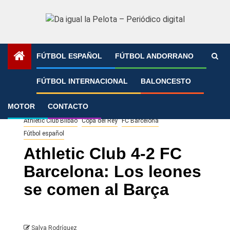
Saltar
al
contenido
FÚTBOL ESPAÑOL
FÚTBOL ANDORRANO
Portada
»
Athletic Club 4-2 FC Barcelona: Los leones se
FÚTBOL INTERNACIONAL
BALONCESTO
comen al Barça
MOTOR
CONTACTO
Athletic Club Bilbao
Copa del Rey
FC Barcelona
Fútbol español
Athletic Club 4-2 FC
Barcelona: Los leones
se comen al Barça
Salva Rodríguez