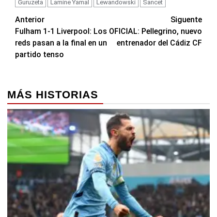
Guruzeta
Lamine Yamal
Lewandowski
Sancet
Navegación
Anterior
Siguente
Fulham 1-1 Liverpool: Los
OFICIAL: Pellegrino, nuevo
de
reds pasan a la final en un
entrenador del Cádiz CF
entradas
partido tenso
MÁS HISTORIAS