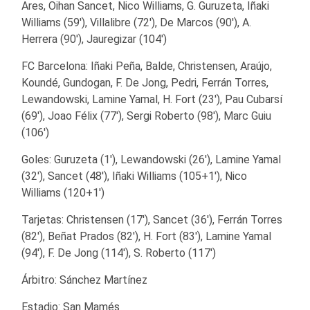
Ares, Oihan Sancet, Nico Williams, G. Guruzeta, Iñaki
Williams (59′), Villalibre (72′), De Marcos (90′), A.
Herrera (90′), Jauregizar (104′)
FC Barcelona: Iñaki Peña, Balde, Christensen, Araújo,
Koundé, Gundogan, F. De Jong, Pedri, Ferrán Torres,
Lewandowski, Lamine Yamal, H. Fort (23′), Pau Cubarsí
(69′), Joao Félix (77′), Sergi Roberto (98′), Marc Guiu
(106′)
Goles: Guruzeta (1′), Lewandowski (26′), Lamine Yamal
(32′), Sancet (48′), Iñaki Williams (105+1′), Nico
Williams (120+1′)
Tarjetas: Christensen (17′), Sancet (36′), Ferrán Torres
(82′), Beñat Prados (82′), H. Fort (83′), Lamine Yamal
(94′), F. De Jong (114′), S. Roberto (117′)
Árbitro: Sánchez Martínez
Estadio: San Mamés