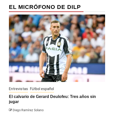
EL MICRÓFONO DE DILP
Entrevistas
Fútbol español
Entre
El calvario de Gerard Deulofeu: Tres años sin
Javi
jugar
Die
Diego Ramírez Solano