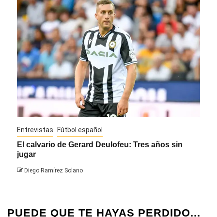
Entrevistas
Fútbol español
Entre
El calvario de Gerard Deulofeu: Tres años sin
Javi
jugar
Die
Diego Ramírez Solano
PUEDE QUE TE HAYAS PERDIDO...