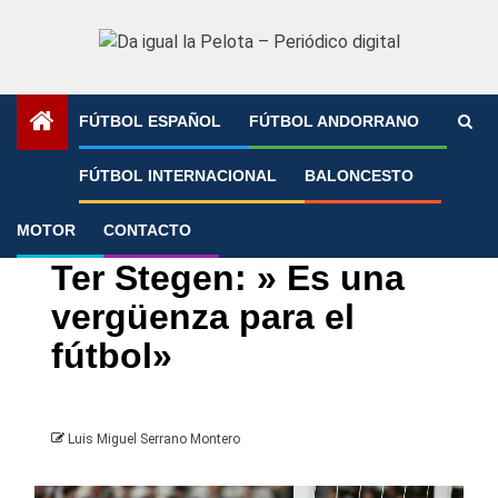
Saltar
al
contenido
FÚTBOL ESPAÑOL
FÚTBOL ANDORRANO
Portada
»
Ter Stegen: » Es una vergüenza para el fútbol»
FÚTBOL INTERNACIONAL
BALONCESTO
MOTOR
CONTACTO
FC Barcelona
LaLiga
Ter Stegen: » Es una
vergüenza para el
fútbol»
Luis Miguel Serrano Montero