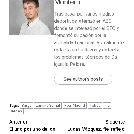
Montero
Tras pasar por varios medios
deportivos, aterrizó en ABC,
donde se interesó por el SEO y
fomentó su pasión por la
actualidad nacional. Actualmente
redacta en La Razón y detecta
los problemas técnicos de Da
igual la Pelota,
See author's posts
Barça
Lamine Yamal
Real Madrid
Tebas
Ter
Tags:
Stegen
Navegación
Anterior
Siguente
El uno por uno de los
Lucas Vázquez, fiel reflejo
de