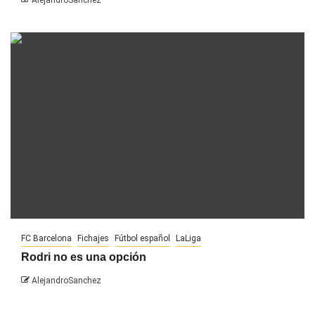
AlejandroSanchez
FC Barcelona
Fichajes
Fútbol español
LaLiga
Rodri no es una opción
AlejandroSanchez