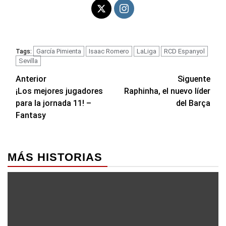
García Pimienta
Isaac Romero
LaLiga
RCD Espanyol
Tags:
Sevilla
Navegación
Anterior
Siguente
¡Los mejores jugadores
Raphinha, el nuevo líder
de
para la jornada 11! –
del Barça
entradas
Fantasy
MÁS HISTORIAS