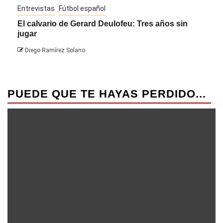
Entrevistas
Fútbol español
Entre
El calvario de Gerard Deulofeu: Tres años sin
Javi
jugar
Die
Diego Ramírez Solano
PUEDE QUE TE HAYAS PERDIDO...