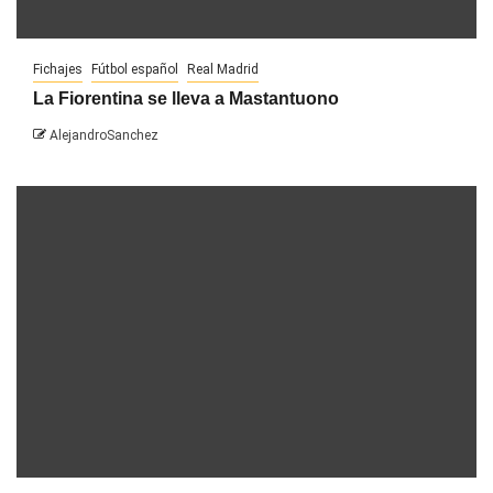
Fichajes
Fútbol español
Real Madrid
La Fiorentina se lleva a Mastantuono
AlejandroSanchez