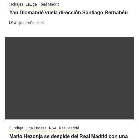
Fichajes
LaLiga
Real Madrid
Yan Diomandé vuela dirección Santiago Bernabéu
AlejandroSanchez
Euroliga
Liga Endesa
NBA
Real Madrid
Mario Hezonja se despide del Real Madrid con una