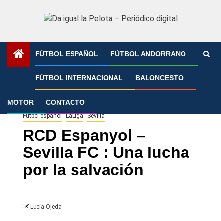
Saltar
al
contenido
FÚTBOL ESPAÑOL
FÚTBOL ANDORRANO
Portada
»
RCD Espanyol – Sevilla FC : Una lucha por la
FÚTBOL INTERNACIONAL
BALONCESTO
salvación
MOTOR
CONTACTO
Fútbol español
LaLiga
Sevilla
RCD Espanyol –
Sevilla FC : Una lucha
por la salvación
Lucía Ojeda