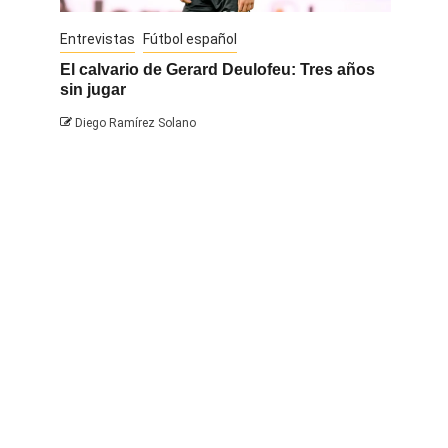
Entrevistas
Fútbol español
Entrevis
El calvario de Gerard Deulofeu: Tres años
Javi Na
sin jugar
Diego 
Diego Ramírez Solano