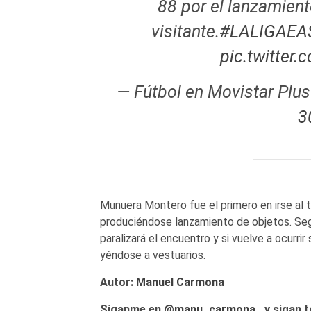
88 por el lanzamient
visitante.
#LALIGAEA
pic.twitte
— Fútbol en Movistar Plu
3
Munuera Montero fue el primero en irse al 
produciéndose lanzamiento de objetos. Se
paralizará el encuentro y si vuelve a ocurr
yéndose a vestuarios.
Autor:
Manuel Carmona
Síganme en
@manu_carmona_
y sigan t