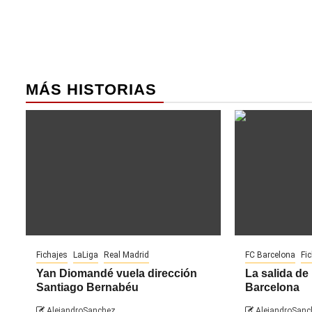
entradas
MÁS HISTORIAS
Fichajes
LaLiga
Real Madrid
FC Barcelona
Fi
Yan Diomandé vuela dirección
La salida de 
Santiago Bernabéu
Barcelona
AlejandroSanchez
AlejandroSanc