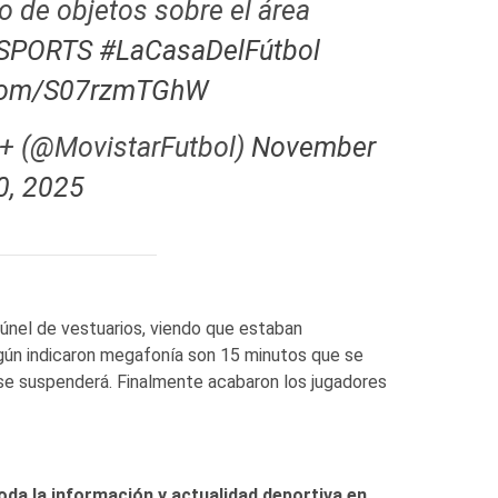
o de objetos sobre el área
SPORTS
#LaCasaDelFútbol
r.com/S07rzmTGhW
s+ (@MovistarFutbol)
November
0, 2025
túnel de vestuarios, viendo que estaban
gún indicaron megafonía son 15 minutos que se
ir se suspenderá. Finalmente acabaron los jugadores
oda la información y actualidad deportiva en