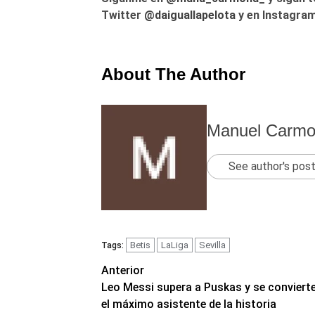
Twitter
@daiguallapelota
y en Instagram
About The Author
Manuel Carm
See author's pos
Betis
LaLiga
Sevilla
Tags:
Navegación
Anterior
Leo Messi supera a Puskas y se convierte
de
el máximo asistente de la historia