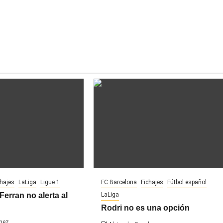
chajes
LaLiga
Ligue 1
FC Barcelona
Fichajes
Fútbol español
Ferran no alerta al
LaLiga
Rodri no es una opción
hez