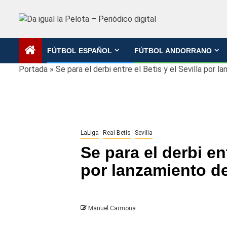
Saltar
al
contenido
FÚTBOL ESPAÑOL
FÚTBOL ANDORRANO
Portada
»
Se para el derbi entre el Betis y el Sevilla por 
LaLiga
Real Betis
Sevilla
Se para el derbi ent
por lanzamiento d
Manuel Carmona