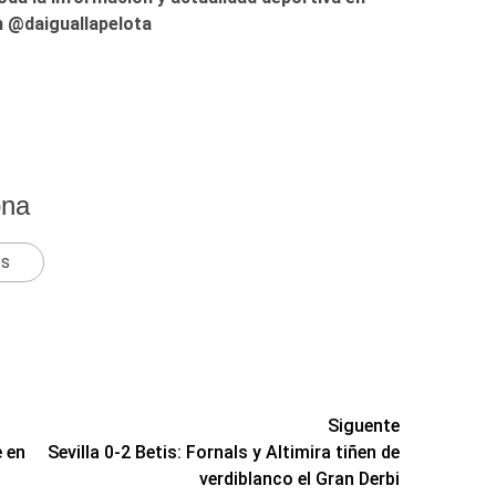
 @daiguallapelota
ona
ts
Siguente
 en
Sevilla 0-2 Betis: Fornals y Altimira tiñen de
verdiblanco el Gran Derbi