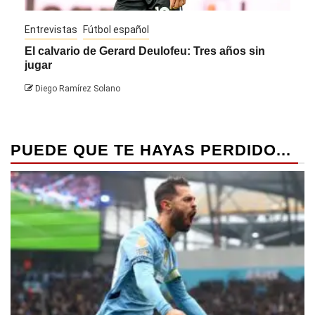
Entrevistas
Fútbol español
Entre
El calvario de Gerard Deulofeu: Tres años sin
Javi
jugar
Die
Diego Ramírez Solano
PUEDE QUE TE HAYAS PERDIDO...