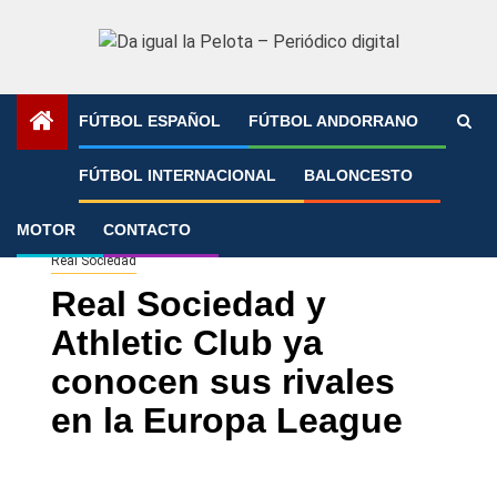
Saltar
al
contenido
FÚTBOL ESPAÑOL
FÚTBOL ANDORRANO
Portada
»
Real Sociedad y Athletic Club ya conocen sus
FÚTBOL INTERNACIONAL
BALONCESTO
rivales en la Europa League
MOTOR
CONTACTO
Real Sociedad
Real Sociedad y
Athletic Club ya
conocen sus rivales
en la Europa League