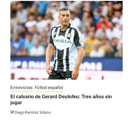
Entrevistas
Fútbol español
Entre
El calvario de Gerard Deulofeu: Tres años sin
Javi
jugar
Die
Diego Ramírez Solano