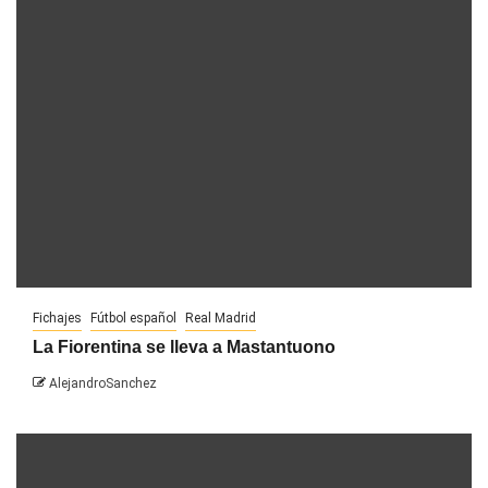
Fichajes
Fútbol español
Real Madrid
La Fiorentina se lleva a Mastantuono
AlejandroSanchez