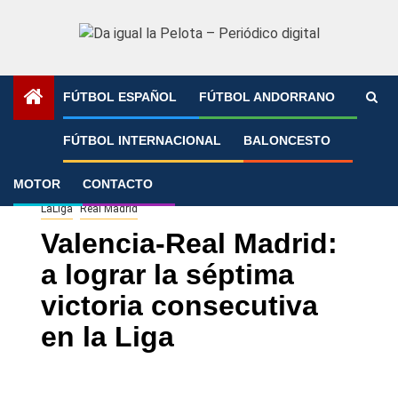
Saltar
al
contenido
FÚTBOL ESPAÑOL
FÚTBOL ANDORRANO
Portada
»
Valencia-Real Madrid: a lograr la séptima victoria
FÚTBOL INTERNACIONAL
BALONCESTO
consecutiva en la Liga
MOTOR
CONTACTO
LaLiga
Real Madrid
Valencia-Real Madrid:
a lograr la séptima
victoria consecutiva
en la Liga