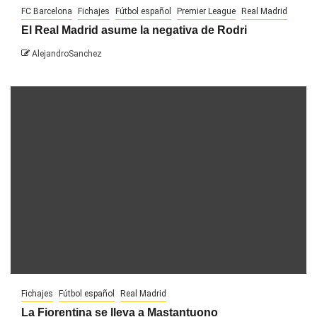
FC Barcelona
Fichajes
Fútbol español
Premier League
Real Madrid
El Real Madrid asume la negativa de Rodri
AlejandroSanchez
Fichajes
Fútbol español
Real Madrid
La Fiorentina se lleva a Mastantuono