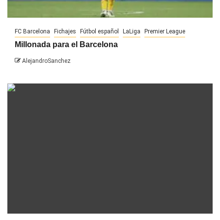
FC Barcelona
Fichajes
Fútbol español
LaLiga
Premier League
Millonada para el Barcelona
AlejandroSanchez