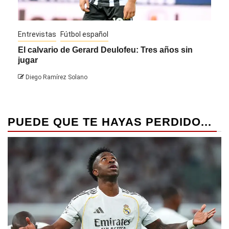
Entrevistas
Fútbol español
Entre
El calvario de Gerard Deulofeu: Tres años sin
Javi
jugar
Die
Diego Ramírez Solano
PUEDE QUE TE HAYAS PERDIDO...