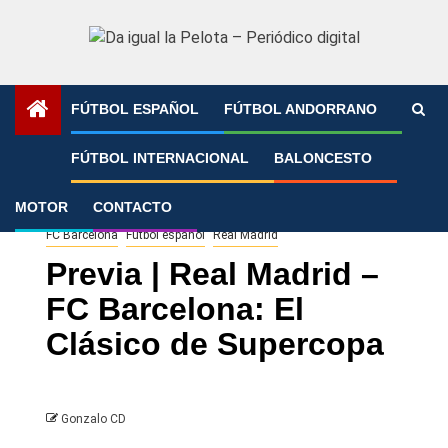
Saltar
al
contenido
FÚTBOL ESPAÑOL
FÚTBOL ANDORRANO
Portada
»
Previa | Real Madrid – FC Barcelona: El Clásico
FÚTBOL INTERNACIONAL
BALONCESTO
de Supercopa
MOTOR
CONTACTO
FC Barcelona
Fútbol español
Real Madrid
Previa | Real Madrid –
FC Barcelona: El
Clásico de Supercopa
Gonzalo CD