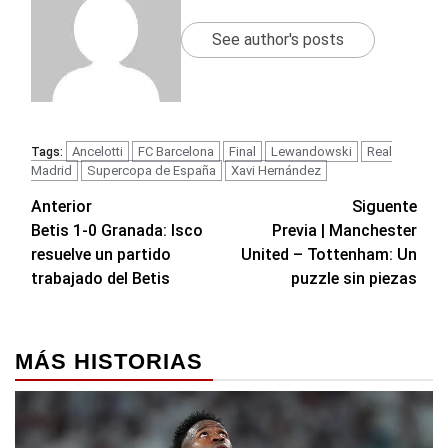
See author's posts
Ancelotti
FC Barcelona
Final
Lewandowski
Real
Tags:
Madrid
Supercopa de España
Xavi Hernández
Navegación
Anterior
Siguente
Betis 1-0 Granada: Isco
Previa | Manchester
de
resuelve un partido
United – Tottenham: Un
entradas
trabajado del Betis
puzzle sin piezas
MÁS HISTORIAS