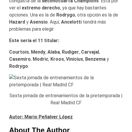
conquista de la
decimocuarta Champions
. Está por
ver el
extremo derecho
, ya que hay bastantes
opciones. Una es la de
Rodrygo
, otra opción es la de
Hazard
y
Asensio
. Aquí,
Ancelotti
tendrá más
problemas para elegir.
Este sería el 11 titular:
Courtois
,
Mendy
,
Alaba
,
Rudiger
,
Carvajal
,
Casemiro
,
Modric
,
Kroos
,
Vinicius
,
Benzema
y
Rodrygo
.
Sexta jornada de entrenamientos de la pretemporada |
Real Madrid CF
Autor: Mario Peñalver López
About The Author