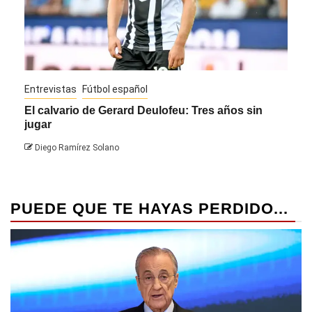
Entrevistas
Fútbol español
Entre
El calvario de Gerard Deulofeu: Tres años sin
Javi
jugar
Die
Diego Ramírez Solano
PUEDE QUE TE HAYAS PERDIDO...