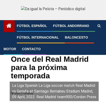
Saltar
al
contenido
FÚTBOL ESPAÑOL
FÚTBOL ANDORRANO
Portada
»
Once del Real Madrid para la próxima temporada
FÚTBOL INTERNACIONAL
BALONCESTO
MOTOR
CONTACTO
Fútbol español
Real Madrid
Once del Real Madrid
para la próxima
temporada
La Liga Spanish La Liga soccer match Real Madrid
vs Getafe at Santiago Bernabeu Stadium Madrid,
Mario Peñalver
09 April, 2022. Real Madrid team900/Cordon Press