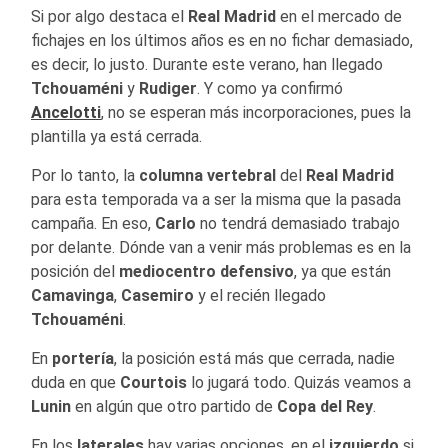
Si por algo destaca el
Real Madrid
en el mercado de
fichajes en los últimos años es en no fichar demasiado,
es decir, lo justo. Durante este verano, han llegado
Tchouaméni
y
Rudiger
. Y como ya confirmó
Ancelotti
, no se esperan más incorporaciones, pues la
plantilla ya está cerrada.
Por lo tanto, la
columna vertebral
del
Real Madrid
para esta temporada va a ser la misma que la pasada
campaña. En eso,
Carlo
no tendrá demasiado trabajo
por delante. Dónde van a venir más problemas es en la
posición del
mediocentro defensivo
, ya que están
Camavinga
,
Casemiro
y el recién llegado
Tchouaméni
.
En
portería
, la posición está más que cerrada, nadie
duda en que
Courtois
lo jugará todo. Quizás veamos a
Lunin
en algún que otro partido de
Copa del Rey
.
En los
laterales
hay varias opciones, en el
izquierdo
si