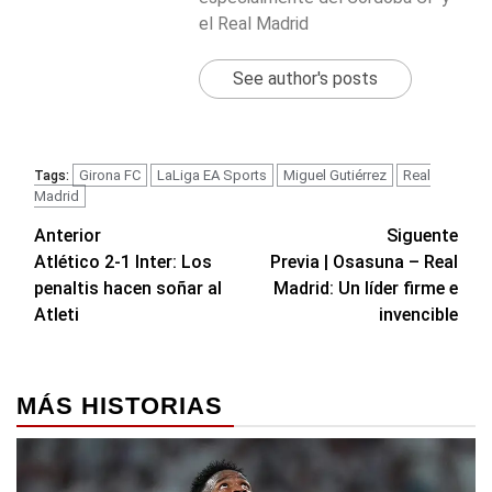
el Real Madrid
See author's posts
Girona FC
LaLiga EA Sports
Miguel Gutiérrez
Real
Tags:
Madrid
Navegación
Anterior
Siguente
Atlético 2-1 Inter: Los
Previa | Osasuna – Real
de
penaltis hacen soñar al
Madrid: Un líder firme e
entradas
Atleti
invencible
MÁS HISTORIAS