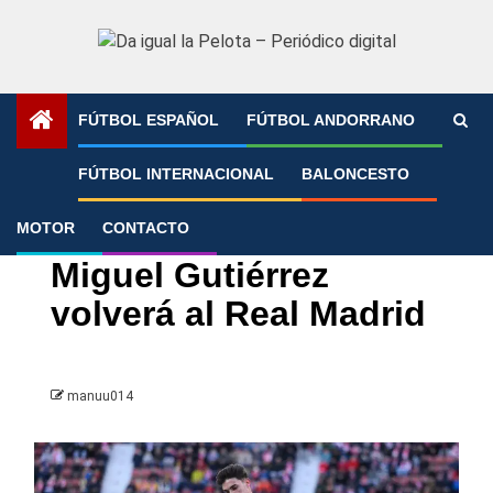
Saltar
al
contenido
FÚTBOL ESPAÑOL
FÚTBOL ANDORRANO
Portada
»
Miguel Gutiérrez volverá al Real Madrid
FÚTBOL INTERNACIONAL
BALONCESTO
MOTOR
CONTACTO
Girona FC
LaLiga
Real Madrid
Miguel Gutiérrez
volverá al Real Madrid
manuu014