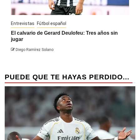
Entrevistas
Fútbol español
Entre
El calvario de Gerard Deulofeu: Tres años sin
Javi
jugar
Die
Diego Ramírez Solano
PUEDE QUE TE HAYAS PERDIDO...