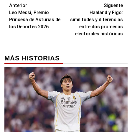
Navegación
Anterior
Siguente
Leo Messi, Premio
Haaland y Figo:
de
Princesa de Asturias de
similitudes y diferencias
entradas
los Deportes 2026
entre dos promesas
electorales históricas
MÁS HISTORIAS