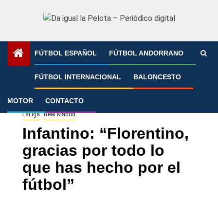
Saltar
al
contenido
FÚTBOL ESPAÑOL
FÚTBOL ANDORRANO
Portada
»
Infantino: “Florentino, gracias por todo lo que has
FÚTBOL INTERNACIONAL
BALONCESTO
hecho por el fútbol”
MOTOR
CONTACTO
LaLiga
Real Madrid
Infantino: “Florentino,
gracias por todo lo
que has hecho por el
fútbol”