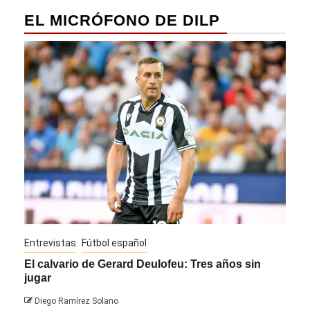
EL MICRÓFONO DE DILP
Entrevistas
Fútbol español
Entre
El calvario de Gerard Deulofeu: Tres años sin
Javi
jugar
Die
Diego Ramírez Solano