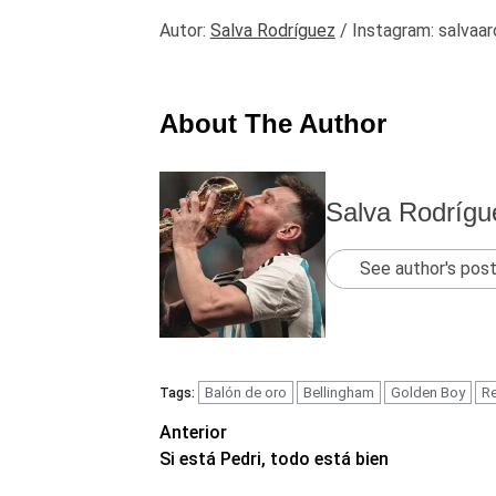
Autor:
Salva Rodríguez
/ Instagram: salvaa
About The Author
Salva Rodrígu
See author's pos
Balón de oro
Bellingham
Golden Boy
Re
Tags:
Navegación
Anterior
Si está Pedri, todo está bien
de