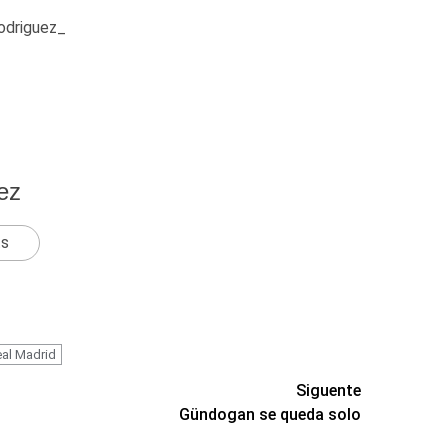
rodriguez_
ez
ts
al Madrid
Siguente
Gündogan se queda solo