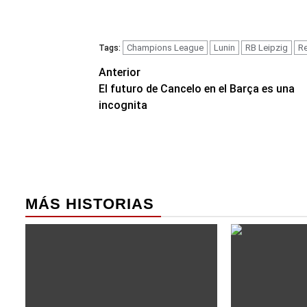
Champions League
Lunin
RB Leipzig
Re
Tags:
Navegación
Anterior
El futuro de Cancelo en el Barça es una
de
incognita
entradas
MÁS HISTORIAS