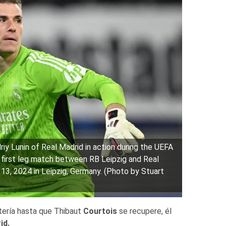
 Lunin of Real Madrid in action during the UEFA
first leg match between RB Leipzig and Real
13, 2024 in Leipzig, Germany. (Photo by Stuart
tería hasta que Thibaut
Courtois
se recupere, él
id.