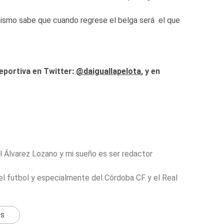
el mismo sabe que cuando regrese el belga será el que
eportiva en Twitter:
@
daiguallapelota
, y en
 Álvarez Lozano y mi sueño es ser redactor
l futbol y especialmente del Córdoba CF y el Real
ts