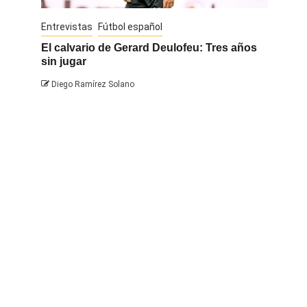
Entrevistas
Fútbol español
Entrevis
El calvario de Gerard Deulofeu: Tres años
Javi Na
sin jugar
Diego 
Diego Ramírez Solano