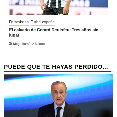
Entrevistas
Fútbol español
Entre
El calvario de Gerard Deulofeu: Tres años sin
Javi
jugar
Die
Diego Ramírez Solano
PUEDE QUE TE HAYAS PERDIDO...