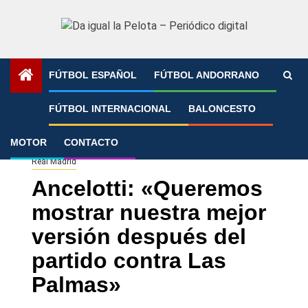
Saltar
al
contenido
FÚTBOL ESPAÑOL
FÚTBOL ANDORRANO
Portada
»
Ancelotti: «Queremos mostrar nuestra mejor
FÚTBOL INTERNACIONAL
BALONCESTO
versión después del partido contra Las Palmas»
MOTOR
CONTACTO
Real Madrid
Ancelotti: «Queremos
mostrar nuestra mejor
versión después del
partido contra Las
Palmas»