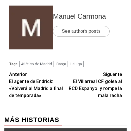
Manuel Carmona
See author's posts
Atlético de Madrid
Barça
LaLiga
Tags:
Navegación
Anterior
Siguente
El agente de Endrick:
El Villarreal CF golea al
de
«Volverá al Madrid a final
RCD Espanyol y rompe la
entradas
de temporada»
mala racha
MÁS HISTORIAS