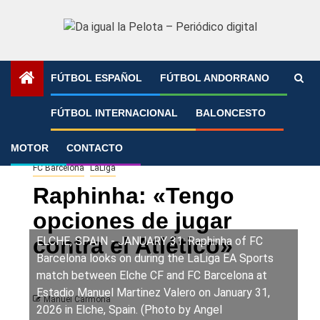
Saltar
al
contenido
FÚTBOL ESPAÑOL
FÚTBOL ANDORRANO
Portada
»
Raphinha: «Tengo opciones de jugar contra el
FÚTBOL INTERNACIONAL
BALONCESTO
Atlético»
MOTOR
CONTACTO
FC Barcelona
LaLiga
Raphinha: «Tengo
opciones de jugar
contra el Atlético»
ELCHE, SPAIN - JANUARY 31: Raphinha of FC
Barcelona looks on during the LaLiga EA Sports
match between Elche CF and FC Barcelona at
Estadio Manuel Martinez Valero on January 31,
Manuel Carmona
2026 in Elche, Spain. (Photo by Angel