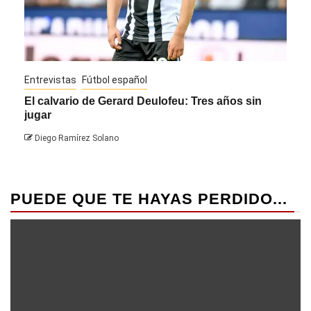
Entrevistas
Fútbol español
Entre
El calvario de Gerard Deulofeu: Tres años sin
Javi
jugar
Die
Diego Ramírez Solano
PUEDE QUE TE HAYAS PERDIDO...