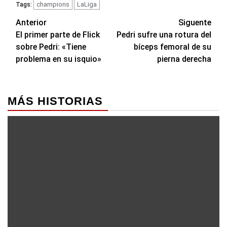
champions
LaLiga
Tags:
Navegación
Anterior
Siguente
El primer parte de Flick
Pedri sufre una rotura del
de
sobre Pedri: «Tiene
bíceps femoral de su
entradas
problema en su isquio»
pierna derecha
MÁS HISTORIAS