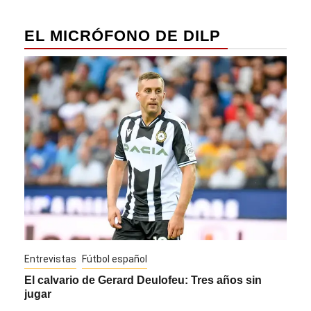
EL MICRÓFONO DE DILP
Entrevistas
Fútbol español
Entre
El calvario de Gerard Deulofeu: Tres años sin
Javi
jugar
Die