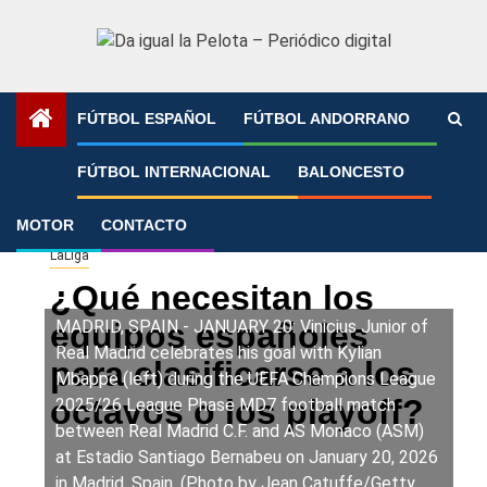
Saltar
al
contenido
FÚTBOL ESPAÑOL
FÚTBOL ANDORRANO
Portada
»
¿Qué necesitan los equipos españoles para
FÚTBOL INTERNACIONAL
BALONCESTO
clasificarse a los octavos o los playoff?
MOTOR
CONTACTO
LaLiga
¿Qué necesitan los
equipos españoles
MADRID, SPAIN - JANUARY 20: Vinicius Junior of
Real Madrid celebrates his goal with Kylian
para clasificarse a los
Mbappe (left) during the UEFA Champions League
octavos o los playoff?
2025/26 League Phase MD7 football match
between Real Madrid C.F. and AS Monaco (ASM)
at Estadio Santiago Bernabeu on January 20, 2026
in Madrid, Spain. (Photo by Jean Catuffe/Getty