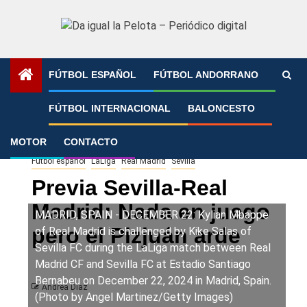
Saltar
al
contenido
FÚTBOL ESPAÑOL
FÚTBOL ANDORRANO
Portada
»
Previa Sevilla-Real Madrid: Nada en juego pero el
FÚTBOL INTERNACIONAL
BALONCESTO
Pizjuán arde
MOTOR
CONTACTO
Fútbol español
LaLiga
Real Madrid
Sevilla
Previa Sevilla-Real
Madrid: Nada en juego
MADRID, SPAIN - DECEMBER 22: Kylian Mbappe
pero el Pizjuán arde
of Real Madrid is challenged by Kike Salas of
Sevilla FC during the LaLiga match between Real
Madrid CF and Sevilla FC at Estadio Santiago
Bernabeu on December 22, 2024 in Madrid, Spain.
Andrea Díaz
(Photo by Angel Martinez/Getty Images)