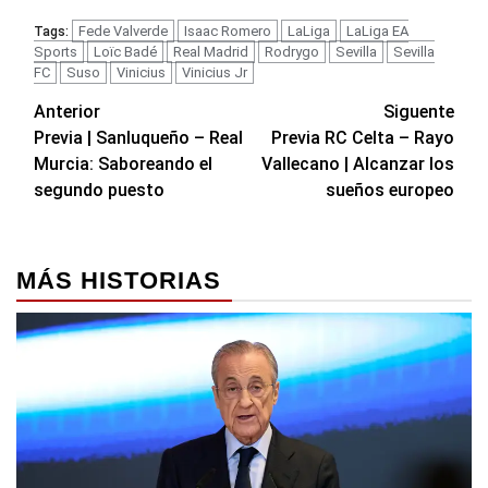
Fede Valverde
Isaac Romero
LaLiga
LaLiga EA
Tags:
Sports
Loïc Badé
Real Madrid
Rodrygo
Sevilla
Sevilla
FC
Suso
Vinicius
Vinicius Jr
Navegación
Anterior
Siguente
Previa | Sanluqueño – Real
Previa RC Celta – Rayo
de
Murcia: Saboreando el
Vallecano | Alcanzar los
entradas
segundo puesto
sueños europeo
MÁS HISTORIAS