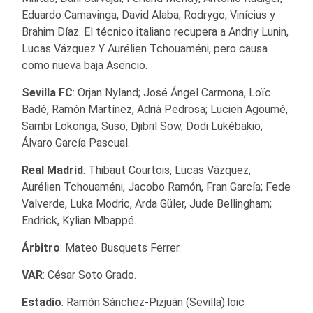
Eduardo Camavinga, David Alaba, Rodrygo, Vinícius y
Brahim Díaz. El técnico italiano recupera a Andriy Lunin,
Lucas Vázquez Y Aurélien Tchouaméni, pero causa
como nueva baja Asencio.
Sevilla FC
: Orjan Nyland; José Ángel Carmona, Loïc
Badé, Ramón Martínez, Adrià Pedrosa; Lucien Agoumé,
Sambi Lokonga; Suso, Djibril Sow, Dodi Lukébakio;
Álvaro García Pascual.
Real Madrid
: Thibaut Courtois, Lucas Vázquez,
Aurélien Tchouaméni, Jacobo Ramón, Fran García; Fede
Valverde, Luka Modric, Arda Güler, Jude Bellingham;
Endrick, Kylian Mbappé.
Árbitro
: Mateo Busquets Ferrer.
VAR
: César Soto Grado.
Estadio
: Ramón Sánchez-Pizjuán (Sevilla).loic