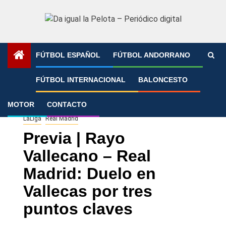
Saltar
al
contenido
FÚTBOL ESPAÑOL
FÚTBOL ANDORRANO
Portada
»
Previa | Rayo Vallecano – Real Madrid: Duelo en
FÚTBOL INTERNACIONAL
BALONCESTO
Vallecas por tres puntos claves
MOTOR
CONTACTO
LaLiga
Real Madrid
Previa | Rayo
Vallecano – Real
Madrid: Duelo en
Vallecas por tres
puntos claves