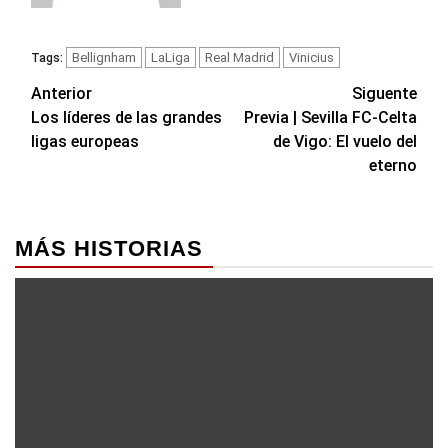
Bellignham
LaLiga
Real Madrid
Vinicius
Tags:
Navegación
Anterior
Siguente
Los líderes de las grandes
Previa | Sevilla FC-Celta
de
ligas europeas
de Vigo: El vuelo del
entradas
eterno
MÁS HISTORIAS