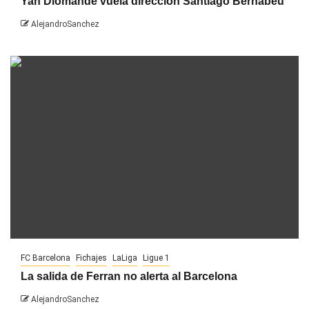
Yan Diomandé vuela dirección Santiago Bernabéu
AlejandroSanchez
FC Barcelona
Fichajes
LaLiga
Ligue 1
La salida de Ferran no alerta al Barcelona
AlejandroSanchez