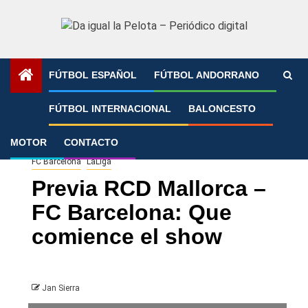
Saltar
al
contenido
FÚTBOL ESPAÑOL
FÚTBOL ANDORRANO
Portada
»
Previa RCD Mallorca – FC Barcelona: Que
FÚTBOL INTERNACIONAL
BALONCESTO
comience el show
MOTOR
CONTACTO
FC Barcelona
LaLiga
Previa RCD Mallorca –
FC Barcelona: Que
comience el show
Jan Sierra