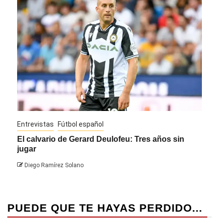
Entrevistas
Fútbol español
Entre
El calvario de Gerard Deulofeu: Tres años sin
Javi
jugar
Die
Diego Ramírez Solano
PUEDE QUE TE HAYAS PERDIDO...