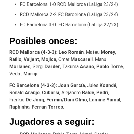
FC Barcelona 1-0 RCD Mallorca (LaLiga 23/24)
RCD Mallorca 2-2 FC Barcelona (LaLiga 23/24)
FC Barcelona 3-0 FC Barcelona (LaLiga 22/23)
Posibles onces:
RCD Mallorca (4-3-3):
Leo Román
, Mateu
Morey
,
Raíllo
,
Valjent
,
Mojica
, Omar
Mascarell
, Manu
Morlanes
, Sergi
Darder
, Takuma
Asano
,
Pablo Torre
,
Vedat
Muriqi
.
FC Barcelona (4-3-3):
Joan García
, Jules
Koundé
,
Ronald
Araújo
,
Cubarsí
, Alejandro
Balde
,
Pedri
,
Frenkie
De Jong
,
Fermín
/
Dani Olmo
,
Lamine Yamal
,
Raphinha
,
Ferran Torres
.
Jugadores a seguir: