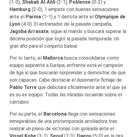
(1-0),
Shabab Al-Ahli
(2-1),
Poblense
(0-2) y
Hamburg
(2-0), 1 empate con buenas sensaciones
ante el
Parma
(1-1) y 1 derrota ante el
Olympique de
Lyon
(4-0). El entrenador de la pasada campaña,
Jagoba Arrasate
, sigue al mando y buscará superar la
décima posición que logró la pasada temporada. Un
gran año para el conjunto balear.
Por lo tanto, el
Mallorca
busca consolidarse como
equipo aspirante a Europa; enfrente está el campeón
de liga al que buscarán sorprender y demostrar de qué
son capaces. Cabe destacar el ilusionante fichaje de
Pablo Torre
que debutará oficialmente ante el que ya
es su ex equipo. Todas las miradas recaerán sobre el
cántabro.
Por su parte, el
Barcelona
llega con sensaciones
inmejorables de una pretemporada arrolladora tras
realizar un pleno de victorias con goleada ante el
Vissel Kobe
(3-1),
Seoul
(7-3),
Daegu
(5-0) en la gira