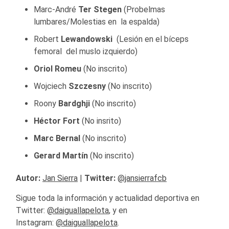
Marc-André
Ter Stegen
(Probelmas
lumbares/Molestias en la espalda)
Robert
Lewandowski
(Lesión en el bíceps
femoral del muslo izquierdo)
Oriol Romeu
(No inscrito)
Wojciech
Szczesny
(No inscrito)
Roony
Bardghji
(No inscrito)
Héctor Fort
(No insrito)
Marc Bernal
(No inscrito)
Gerard Martín
(No inscrito)
Autor:
Jan Sierra
|
Twitter:
@jansierrafcb
Sigue toda la información y actualidad deportiva en
Twitter:
@daiguallapelota
, y en
Instagram:
@daiguallapelota
.