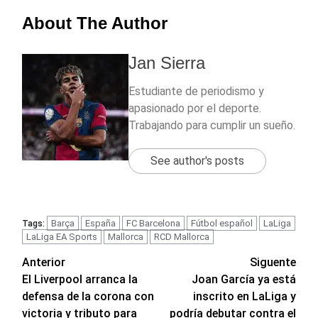
About The Author
Jan Sierra
Estudiante de periodismo y
apasionado por el deporte.
Trabajando para cumplir un sueño.
See author's posts
Barça
España
FC Barcelona
Fútbol español
LaLiga
Tags:
LaLiga EA Sports
Mallorca
RCD Mallorca
Navegación
Anterior
Siguente
El Liverpool arranca la
Joan García ya está
de
defensa de la corona con
inscrito en LaLiga y
entradas
victoria y tributo para
podría debutar contra el