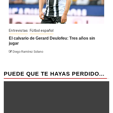
Entrevistas
Fútbol español
Entre
El calvario de Gerard Deulofeu: Tres años sin
Javi
jugar
Die
Diego Ramírez Solano
PUEDE QUE TE HAYAS PERDIDO...