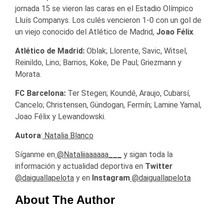
jornada 15 se vieron las caras en el Estadio Olímpico
Lluís Companys. Los culés vencieron 1-0 con un gol de
un viejo conocido del Atlético de Madrid,
Joao Félix
.
Atlético de Madrid:
Oblak; Llorente, Savic, Witsel,
Reinildo, Lino; Barrios, Koke, De Paul; Griezmann y
Morata.
FC Barcelona:
Ter Stegen; Koundé, Araujo, Cubarsí,
Cancelo; Christensen, Gündogan, Fermín; Lamine Yamal,
Joao Félix y Lewandowski.
Autora
:
Natalia Blanco
Síganme en
@Nataliiaaaaaa___
y sigan toda la
información y actualidad deportiva en
Twitter
@daiguallapelota
y en
Instagram
@daiguallapelota
About The Author