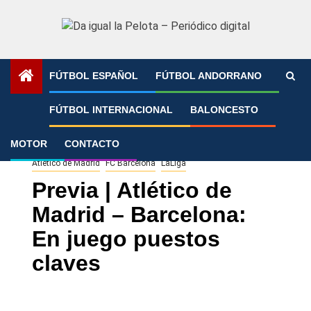
Saltar
al
contenido
FÚTBOL ESPAÑOL
FÚTBOL ANDORRANO
Portada
»
Previa | Atlético de Madrid – Barcelona: En juego
FÚTBOL INTERNACIONAL
BALONCESTO
puestos claves
MOTOR
CONTACTO
Atlético de Madrid
FC Barcelona
LaLiga
Previa | Atlético de
Madrid – Barcelona:
En juego puestos
claves