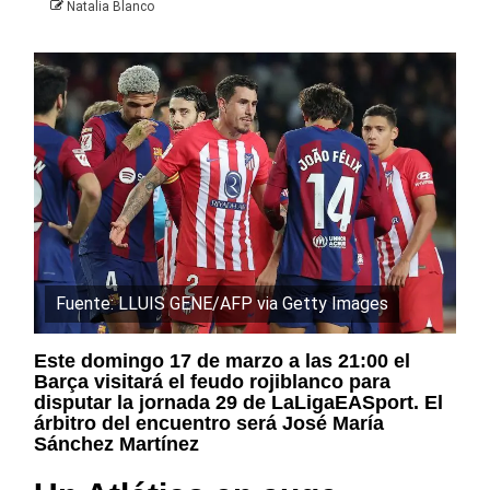
Natalia Blanco
Fuente: LLUIS GENE/AFP via Getty Images
Este domingo 17 de marzo a las 21:00 el
Barça visitará el feudo rojiblanco para
disputar la jornada 29 de LaLigaEASport. El
árbitro del encuentro será
José María
Sánchez Martínez