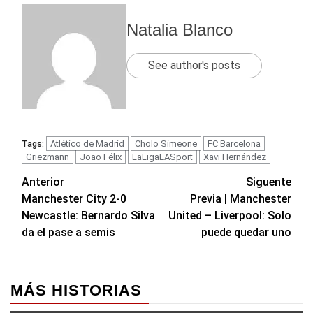
Natalia Blanco
See author's posts
Atlético de Madrid
Cholo Simeone
FC Barcelona
Tags:
Griezmann
Joao Félix
LaLigaEASport
Xavi Hernández
Navegación
Anterior
Siguente
Manchester City 2-0
Previa | Manchester
de
Newcastle: Bernardo Silva
United – Liverpool: Solo
entradas
da el pase a semis
puede quedar uno
MÁS HISTORIAS