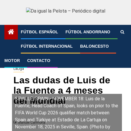
Saltar
al
contenido
FÚTBOL ESPAÑOL
FÚTBOL ANDORRANO
Portada
»
Las dudas de Luis de la Fuente a 4 meses del
FÚTBOL INTERNACIONAL
BALONCESTO
Mundial
MOTOR
CONTACTO
LaLiga
Las dudas de Luis de
la Fuente a 4 meses
del Mundial
SEVILLE, SPAIN - NOVEMBER 18: Luis de la
Fuente, Head Coach of Spain, looks on prior to the
FIFA World Cup 2026 qualifier match between
Spain and Türkiye at Estadio de La Cartuja on
Manuel Carmona
November 18, 2025 in Seville, Spain. (Photo by