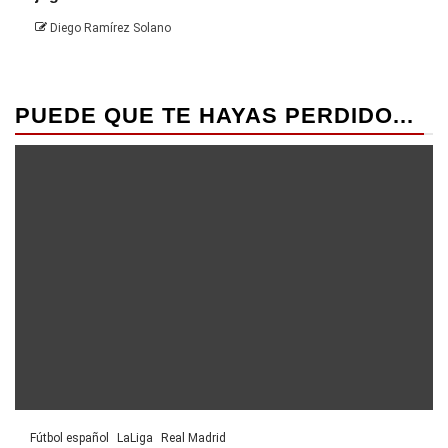
Die
Diego Ramírez Solano
PUEDE QUE TE HAYAS PERDIDO...
Fútbol español
LaLiga
Real Madrid