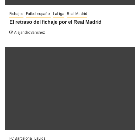
Fichajes
Fútbol español
LaLiga
Real Madrid
El retraso del fichaje por el Real Madrid
AlejandroSanchez
FC Barcelona
LaLiga