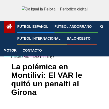
Saltar
al
contenido
FÚTBOL ESPAÑOL
FÚTBOL ANDORRANO
Portada
»
La polémica en Montilivi: El VAR le quitó un
FÚTBOL INTERNACIONAL
BALONCESTO
penalti al Girona
MOTOR
CONTACTO
FC Barcelona
Girona FC
LaLiga
La polémica en
Montilivi: El VAR le
quitó un penalti al
Girona