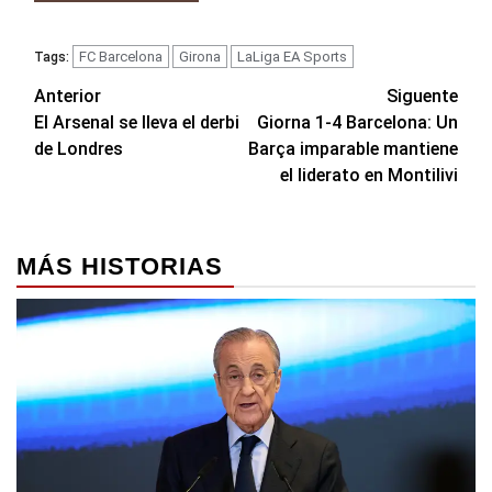
FC Barcelona
Girona
LaLiga EA Sports
Tags:
Navegación
Anterior
Siguente
El Arsenal se lleva el derbi
Giorna 1-4 Barcelona: Un
de
de Londres
Barça imparable mantiene
entradas
el liderato en Montilivi
MÁS HISTORIAS