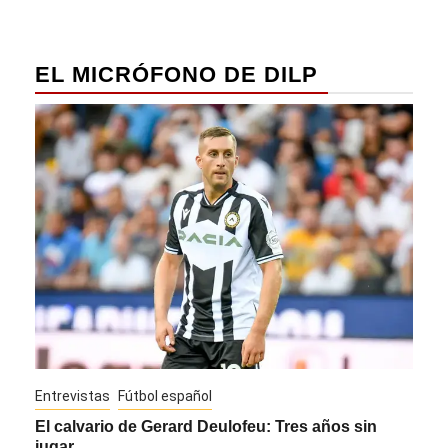
EL MICRÓFONO DE DILP
Entrevistas
Fútbol español
Entre
El calvario de Gerard Deulofeu: Tres años sin
Javi
jugar