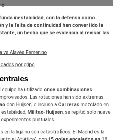
funda inestabilidad, con la defensa como
n y la falta de continuidad han convertido la
tante, un hecho que se evidencia al revisar las
ba vs Alavés Femenino
ocados por gripe
entrales
 equipo ha utilizado
once combinaciones
 improvisados. Las rotaciones han sido extremas:
tao
con Huijsen, e incluso a
Carreras
mezclado en
 estabilidad,
Militao-Huijsen
, se repitió solo nueve
o experimentos puntuales.
s en la liga no son catastróficos. El Madrid es la
unto al Atlético), con
15 goles encajados en 16