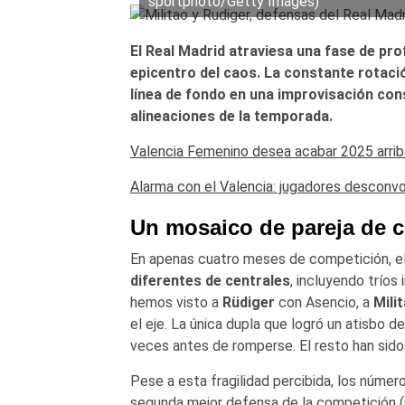
sportphoto/Getty Images)
El Real Madrid atraviesa una fase de pro
epicentro del caos. La constante rotació
línea de fondo en una improvisación cons
alineaciones de la temporada.
Valencia Femenino desea acabar 2025 arri
Alarma con el Valencia: jugadores desconv
Un mosaico de pareja de c
En apenas cuatro meses de competición, el
diferentes de centrales
, incluyendo tríos
hemos visto a
Rüdiger
con Asencio, a
Mili
el eje. La única dupla que logró un atisbo de
veces antes de romperse. El resto han sid
Pese a esta fragilidad percibida, los número
segunda mejor defensa de la competición (j