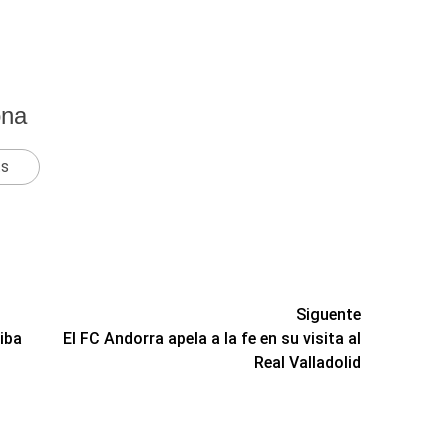
ona
ts
Siguente
iba
El FC Andorra apela a la fe en su visita al
Real Valladolid