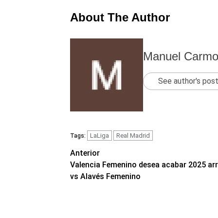
About The Author
Manuel Carm
See author's pos
LaLiga
Real Madrid
Tags:
Navegación
Anterior
Valencia Femenino desea acabar 2025 arr
de
vs Alavés Femenino
entradas