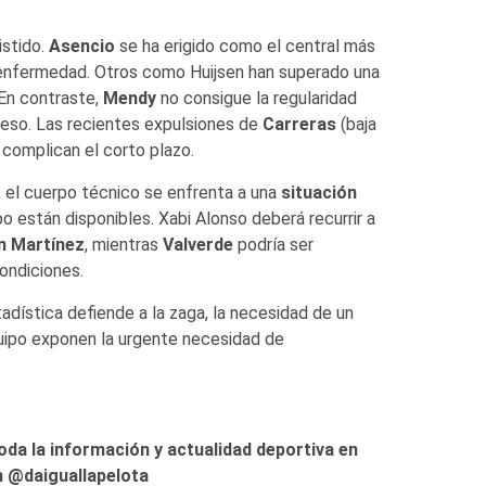
istido.
Asencio
se ha erigido como el central más
r enfermedad. Otros como Huijsen han superado una
 En contraste,
Mendy
no consigue la regularidad
greso. Las recientes expulsiones de
Carreras
(baja
complican el corto plazo.
, el cuerpo técnico se enfrenta a una
situación
po están disponibles. Xabi Alonso deberá recurrir a
n Martínez
, mientras
Valverde
podría ser
condiciones.
adística defiende a la zaga, la necesidad de un
quipo exponen la urgente necesidad de
oda la información y actualidad deportiva en
 @daiguallapelota