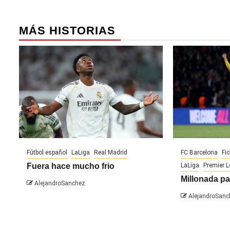
MÁS HISTORIAS
Fútbol español
LaLiga
Real Madrid
FC Barcelona
Fi
Fuera hace mucho frio
LaLiga
Premier 
Millonada pa
AlejandroSanchez
AlejandroSanc