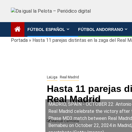
Saltar
al
contenido
FÚTBOL ESPAÑOL
FÚTBOL ANDORRANO
Portada
»
Hasta 11 parejas distintas en la zaga del Real M
LaLiga
Real Madrid
Hasta 11 parejas di
Real Madrid
MADRID, SPAIN - OCTOBER 22: Antonio Rü
Real Madrid celebrate the victory aft
Phase MD3 match between Real Madrid C
Manuel Carmona
Bernabeu on October 22, 2024 in Madrid, 