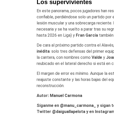
Los supervivientes
En este panorama, pocos jugadores han res
confiable, perdiéndose solo un partido po
lesión muscular y una sobrecarga reciente.
necesaria y se ha vuelto a parar tras su re
hasta 2026 en Liga) y
Fran García
también 
De cara al próximo partido contra el Alavés
inédita
: solo tres defensas del primer equi
la cantera, con nombres como
Valde
y
Joa
reubicado en el lateral derecho si está en 
El margen de error es mínimo. Aunque la est
reajuste constante y las horas bajas del e
reconstrucción.
Autor:
Manuel Carmona
Síganme en
@manu_carmona_
y sigan t
Twitter
@daiguallapelota
y en Instagram