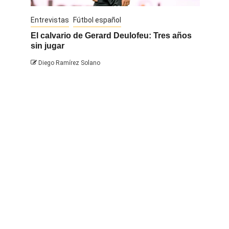
Entrevistas
Fútbol español
Entrevis
El calvario de Gerard Deulofeu: Tres años
Javi Na
sin jugar
Diego 
Diego Ramírez Solano