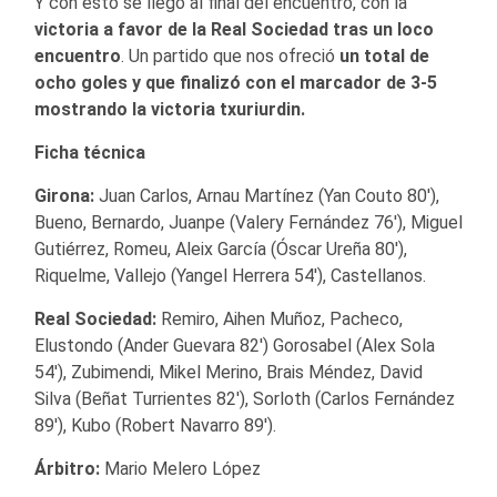
Y con esto se llegó al final del encuentro, con la
victoria a favor de la Real Sociedad tras un loco
encuentro
. Un partido que nos ofreció
un total de
ocho goles y que finalizó con el marcador de 3-5
mostrando la victoria txuriurdin.
Ficha técnica
Girona:
Juan Carlos, Arnau Martínez (Yan Couto 80′),
Bueno, Bernardo, Juanpe (Valery Fernández 76′), Miguel
Gutiérrez, Romeu, Aleix García (Óscar Ureña 80′),
Riquelme, Vallejo (Yangel Herrera 54′), Castellanos.
Real Sociedad:
Remiro, Aihen Muñoz, Pacheco,
Elustondo (Ander Guevara 82′) Gorosabel (Alex Sola
54′), Zubimendi, Mikel Merino, Brais Méndez, David
Silva (Beñat Turrientes 82′), Sorloth (Carlos Fernández
89′), Kubo (Robert Navarro 89′).
Árbitro:
Mario Melero López