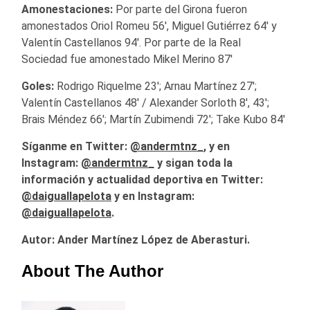
Amonestaciones:
Por parte del Girona fueron
amonestados Oriol Romeu 56′, Miguel Gutiérrez 64′ y
Valentín Castellanos 94′. Por parte de la Real
Sociedad fue amonestado Mikel Merino 87′
Goles:
Rodrigo Riquelme 23′; Arnau Martínez 27′;
Valentín Castellanos 48′ / Alexander Sorloth 8′, 43′;
Brais Méndez 66′; Martín Zubimendi 72′; Take Kubo 84′
Síganme en Twitter:
@andermtnz_
, y en
Instagram:
@andermtnz_
y sigan toda la
información y actualidad deportiva en Twitter:
@daiguallapelota
y en Instagram:
@daiguallapelota
.
Autor: Ander Martínez López de Aberasturi.
About The Author