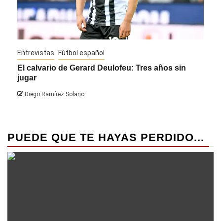
Entrevistas
Fútbol español
Entre
El calvario de Gerard Deulofeu: Tres años sin
Javi
jugar
Die
Diego Ramírez Solano
PUEDE QUE TE HAYAS PERDIDO...