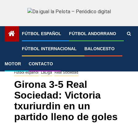
Saltar
al
contenido
FÚTBOL ESPAÑOL
FÚTBOL ANDORRANO
Portada
»
Girona 3-5 Real Sociedad: Victoria txuriurdin en
FÚTBOL INTERNACIONAL
BALONCESTO
un partido lleno de goles
MOTOR
CONTACTO
Fútbol español
LaLiga
Real Sociedad
Girona 3-5 Real
Sociedad: Victoria
txuriurdin en un
partido lleno de goles