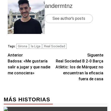
andermtnz
See author's posts
Girona
la Liga
Real Sociedad
Tags:
Navegación
Anterior
Siguente
Badosa: «Me gustaría
Real Sociedad B 2-0 Barça
de
salir a jugar y que nadie
Atlètic: los de Márquez no
entradas
me conociera»
encuentran la eficacia
fuera de casa
MÁS HISTORIAS