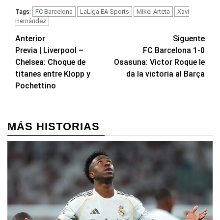
FC Barcelona
LaLiga EA Sports
Mikel Arteta
Xavi
Tags:
Hernández
Navegación
Anterior
Siguente
Previa | Liverpool –
FC Barcelona 1-0
de
Chelsea: Choque de
Osasuna: Victor Roque le
entradas
titanes entre Klopp y
da la victoria al Barça
Pochettino
MÁS HISTORIAS