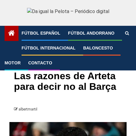
Saltar
al
contenido
FÚTBOL ESPAÑOL
FÚTBOL ANDORRANO
Portada
»
Las razones de Arteta para decir no al Barça
FÚTBOL INTERNACIONAL
BALONCESTO
MOTOR
CONTACTO
FC Barcelona
LaLiga
Premier League
Las razones de Arteta
para decir no al Barça
albertmartil