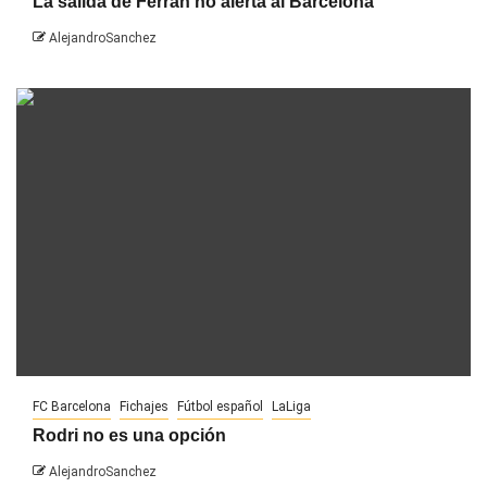
La salida de Ferran no alerta al Barcelona
AlejandroSanchez
FC Barcelona
Fichajes
Fútbol español
LaLiga
Rodri no es una opción
AlejandroSanchez