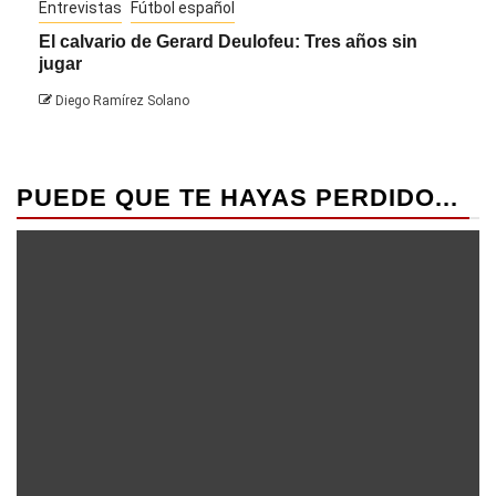
Entrevistas
Fútbol español
Entre
El calvario de Gerard Deulofeu: Tres años sin
Javi
jugar
Die
Diego Ramírez Solano
PUEDE QUE TE HAYAS PERDIDO...