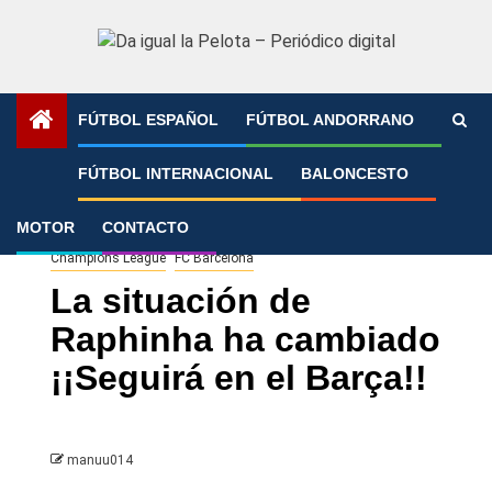
Saltar
al
contenido
FÚTBOL ESPAÑOL
FÚTBOL ANDORRANO
Portada
»
La situación de Raphinha ha cambiado ¡¡Seguirá
FÚTBOL INTERNACIONAL
BALONCESTO
en el Barça!!
MOTOR
CONTACTO
Champions League
FC Barcelona
La situación de
Raphinha ha cambiado
¡¡Seguirá en el Barça!!
manuu014