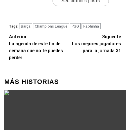
See author's posts
Barça
Champions League
PSG
Raphinha
Tags:
Navegación
Anterior
Siguente
La agenda de este fin de
Los mejores jugadores
de
semana que no te puedes
para la jornada 31
entradas
perder
MÁS HISTORIAS