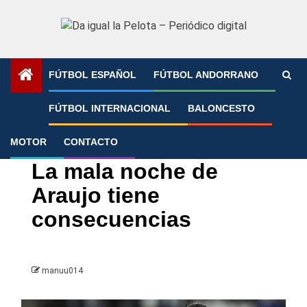
Saltar
al
contenido
FÚTBOL ESPAÑOL
FÚTBOL ANDORRANO
Portada
»
La mala noche de Araujo tiene consecuencias
FÚTBOL INTERNACIONAL
BALONCESTO
MOTOR
CONTACTO
Copa del Rey
FC Barcelona
La mala noche de
Araujo tiene
consecuencias
manuu014