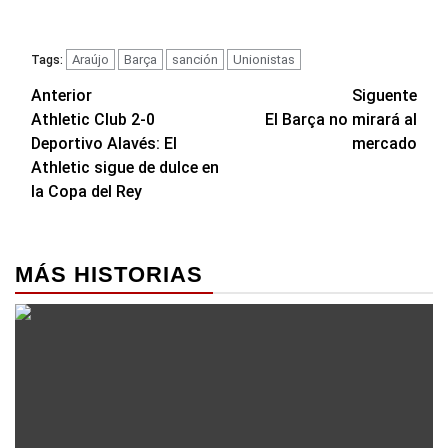
Araújo
Barça
sanción
Unionistas
Tags:
Navegación
Anterior
Siguente
Athletic Club 2-0
El Barça no mirará al
de
Deportivo Alavés: El
mercado
entradas
Athletic sigue de dulce en
la Copa del Rey
MÁS HISTORIAS