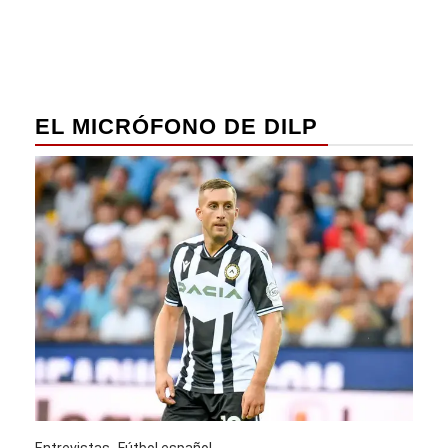
EL MICRÓFONO DE DILP
Entrevistas
Fútbol español
Entre