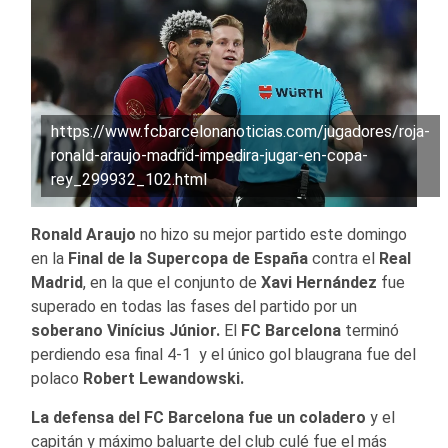
https://www.fcbarcelonanoticias.com/jugadores/roja-
ronald-araujo-madrid-impedira-jugar-en-copa-
rey_299932_102.html
Ronald Araujo
no hizo su mejor partido este domingo
en la
Final de la Supercopa de España
contra el
Real
Madrid
, en la que el conjunto de
Xavi Hernández
fue
superado en todas las fases del partido por un
soberano Vinícius Júnior.
El
FC Barcelona
terminó
perdiendo esa final 4-1 y el único gol blaugrana fue del
polaco
Robert Lewandowski.
La defensa del FC Barcelona fue un coladero
y el
capitán y máximo baluarte del club culé fue el más