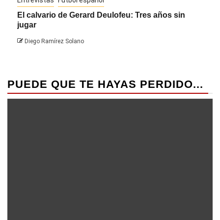
El calvario de Gerard Deulofeu: Tres años sin
Javi
jugar
Die
Diego Ramírez Solano
PUEDE QUE TE HAYAS PERDIDO...