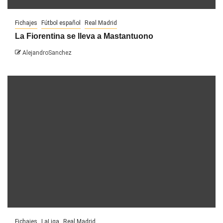
Fichajes
Fútbol español
Real Madrid
La Fiorentina se lleva a Mastantuono
AlejandroSanchez
Fichajes
LaLiga
Real Madrid