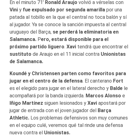
En el minuto 71′
Ronald Araujo
volvió a vérselas con
Vini
y
fue expulsado por segunda amarilla
por una
patada al tobillo en la que el central no toca balón y sí
al jugador. Ya se conoce la sanción impuesta al central
uruguayo del Barça,
se perderá la eliminatoria en
Salamanca.
P
ero, estará disponible para el
próximo partido liguero
.
Xavi
tendrá que encontrar el
sustituto
de Araujo en el 11 inicial contra
Unionistas
de Salamanca.
Koundé
y Christensen parten como favoritos para
jugar en el centro de la defensa
. El canterano
Fort
es el elegido para jugar en el lateral derecho y
Balde
le
acompañará por la banda izquierda.
Marcos Alonso
e
Iñigo Martínez
siguen lesionados y
Xavi
apostará por
jugar de entrada con el joven jugador del
Barça
Athletic.
Los problemas defensivos son muy comunes
en el equipo culé, veremos qué tal rinde una defensa
nueva contra el
Unionistas.