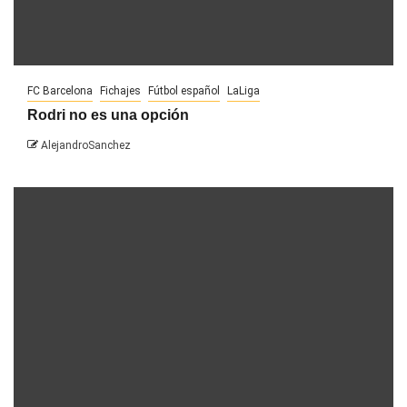
FC Barcelona
Fichajes
Fútbol español
LaLiga
Rodri no es una opción
AlejandroSanchez