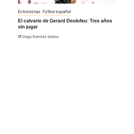
Entrevistas
Fútbol español
Entrevis
El calvario de Gerard Deulofeu: Tres años
Javi Na
sin jugar
Diego 
Diego Ramírez Solano