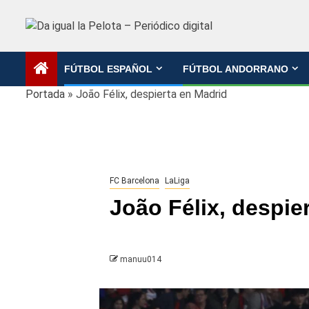
Saltar
al
contenido
FÚTBOL ESPAÑOL
FÚTBOL ANDORRANO
Portada
»
João Félix, despierta en Madrid
FC Barcelona
LaLiga
João Félix, despie
manuu014