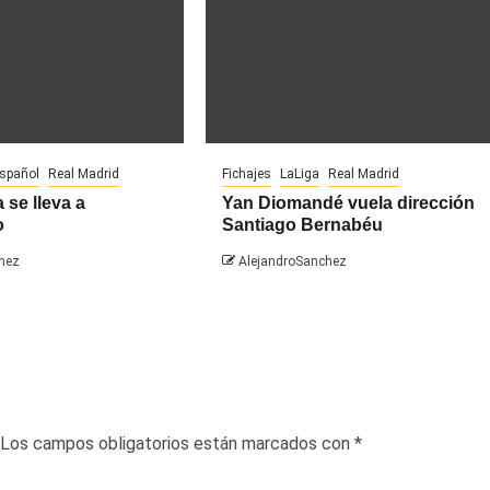
español
Real Madrid
Fichajes
LaLiga
Real Madrid
 se lleva a
Yan Diomandé vuela dirección
o
Santiago Bernabéu
hez
AlejandroSanchez
Los campos obligatorios están marcados con
*