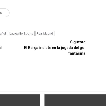
ts
añol
LaLiga EA Sports
Real Madrid
Siguente
l
El Barça insiste en la jugada del gol
fantasma