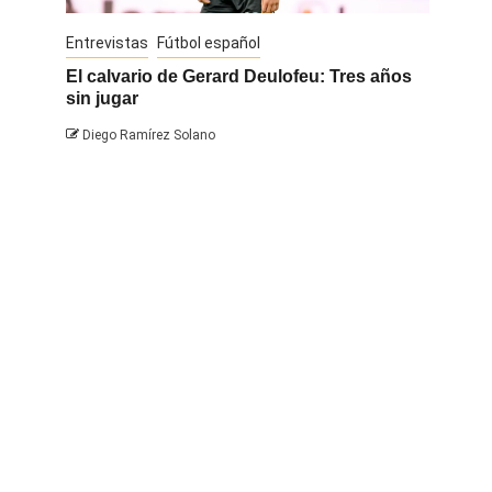
Entrevistas
Fútbol español
Entrevis
El calvario de Gerard Deulofeu: Tres años
Javi Na
sin jugar
Diego 
Diego Ramírez Solano