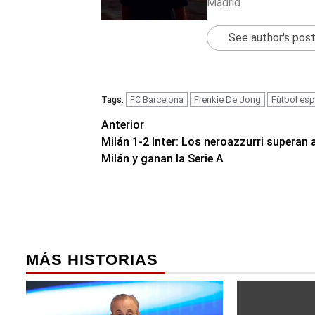
Madrid
See author's pos
FC Barcelona
Frenkie De Jong
Fútbol esp
Tags:
Navegación
Anterior
Milán 1-2 Inter: Los neroazzurri superan a
de
Milán y ganan la Serie A
entradas
MÁS HISTORIAS