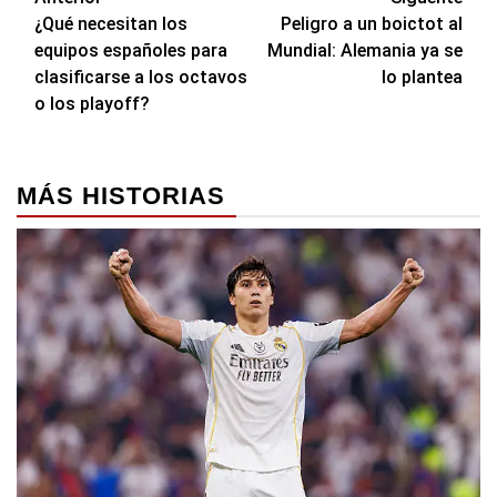
Navegación
¿Qué necesitan los
Peligro a un boictot al
de
equipos españoles para
Mundial: Alemania ya se
entradas
clasificarse a los octavos
lo plantea
o los playoff?
MÁS HISTORIAS