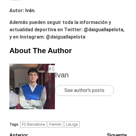
Autor:
Iván
.
Además pueden seguir toda la información y
actualidad deportiva en Twitter:
@
daiguallapelota
,
y en Instagram: @daiguallapelota
About The Author
Ivan
See author's posts
FC Barcelona
Fermín
LaLiga
Tags:
Anterior
Siguente