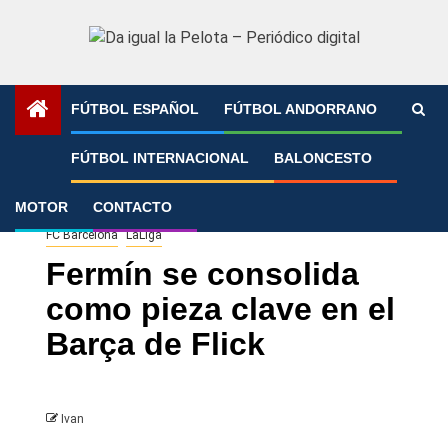
Saltar
al
contenido
FÚTBOL ESPAÑOL
FÚTBOL ANDORRANO
Portada
»
Fermín se consolida como pieza clave en el
FÚTBOL INTERNACIONAL
BALONCESTO
Barça de Flick
MOTOR
CONTACTO
FC Barcelona
LaLiga
Fermín se consolida
como pieza clave en el
Barça de Flick
Ivan