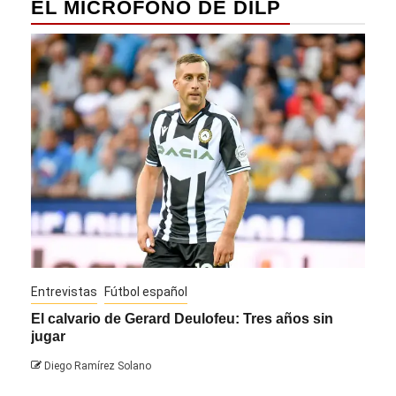
EL MICRÓFONO DE DILP
Entrevistas
Fútbol español
Entre
El calvario de Gerard Deulofeu: Tres años sin
Javi
jugar
Die
Diego Ramírez Solano