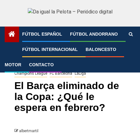
Saltar
al
contenido
FÚTBOL ESPAÑOL
FÚTBOL ANDORRANO
Portada
»
El Barça eliminado de la Copa: ¿Qué le espera en
FÚTBOL INTERNACIONAL
BALONCESTO
febrero?
MOTOR
CONTACTO
Champions League
FC Barcelona
LaLiga
El Barça eliminado de
la Copa: ¿Qué le
espera en febrero?
albertmartil