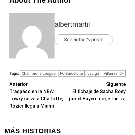
About The Author
albertmartil
See author's posts
Champions League
FC Barcelona
LaLiga
Villarreal CF
Tags:
Navegación
Anterior
Siguente
Traspaso en la NBA:
El fichaje de Sacha Boey
de
Lowry se va a Charlotte,
por el Bayern coge fuerza
entradas
Rozier llega a Miami
MÁS HISTORIAS