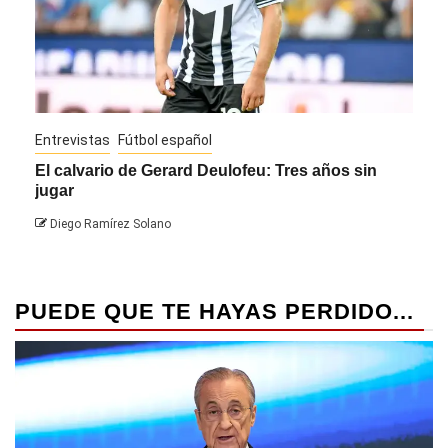
Entrevistas
Fútbol español
Entre
El calvario de Gerard Deulofeu: Tres años sin
Javi
jugar
Die
Diego Ramírez Solano
PUEDE QUE TE HAYAS PERDIDO...