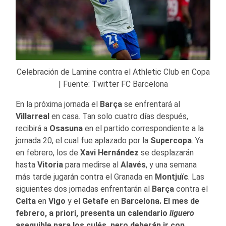
Celebración de Lamine contra el Athletic Club en Copa
| Fuente: Twitter FC Barcelona
En la próxima jornada el
Barça
se enfrentará al
Villarreal
en casa. Tan solo cuatro días después,
recibirá a
Osasuna
en el partido correspondiente a la
jornada 20, el cual fue aplazado por la
Supercopa
. Ya
en febrero, los de
Xavi Hernández
se desplazarán
hasta
Vitoria
para medirse al
Alavés
, y una semana
más tarde jugarán contra el Granada en
Montjuïc
. Las
siguientes dos jornadas enfrentarán al
Barça
contra el
Celta
en
Vigo
y el
Getafe
en
Barcelona.
El mes de
febrero, a priori, presenta un calendario
liguero
asequible para los culés, pero deberán ir con