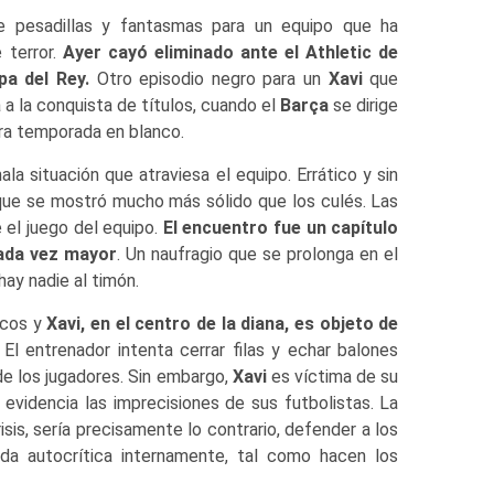
pesadillas y fantasmas para un equipo que ha
 terror.
Ayer cayó eliminado ante el Athletic de
pa del Rey.
Otro episodio negro para un
Xavi
que
 a la conquista de títulos, cuando el
Barça
se dirige
otra temporada en blanco.
la situación que atraviesa el equipo. Errático y sin
ue se mostró mucho más sólido que los culés. Las
el juego del equipo.
El encuentro fue un capítulo
ada vez mayor
. Un naufragio que se prolonga en el
hay nadie al timón.
icos y
Xavi,
en el centro de la diana, es objeto de
. El entrenador intenta cerrar filas y echar balones
 de los jugadores. Sin embargo,
Xavi
es víctima de su
 evidencia las imprecisiones de sus futbolistas. La
isis, sería precisamente lo contrario, defender a los
da autocrítica internamente, tal como hacen los