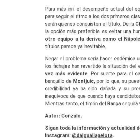
Para más inri, el desempeño actual del e
para seguir el ritmo a los dos primeros cla
serán quienes conquisten el título. De la
C
la opción más preferible es evitar una hum
otro equipo a la deriva como el
Nápole
títulos parece ya inevitable.
Negar el problema sería hacer endémica una
los fichajes han revertido la situación del
vez más evidente
. Por suerte para el c
banquillo de
Montjuic,
por lo que, su pues
credibilidad ya ha sido dañada y su pr
inequívoca de que cuando haya candidato
Mientras tanto, el timón del
Barça
seguirá 
Autor:
Gonzalo
.
Sigan toda la información y actualidad d
Instagram:
@daiguallapelota
.