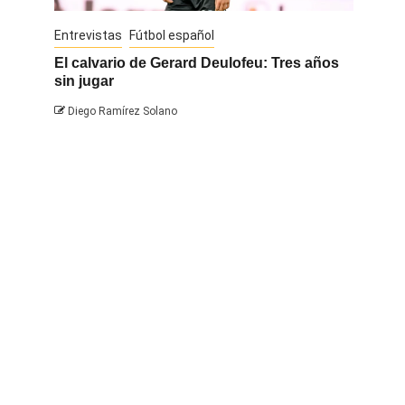
Entrevistas
Fútbol español
Entrevis
El calvario de Gerard Deulofeu: Tres años
Javi Na
sin jugar
Diego 
Diego Ramírez Solano