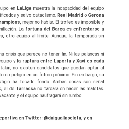
quipo en
LaLiga
muestra la incapacidad del equipo
sificados y salvo cataclismo,
Real Madrid
o
Gerona
hampions,
mejor no hablar. El trofeo es imposible y
illación.
La fortuna del Barça es enfrentarse a
s,
otro equipo al límite. Aunque, la temporada sin
 crisis que parece no tener fin. Ni las palancas ni
 equipo y
la ruptura entre Laporta y Xavi es cada
atalán, no existen candidatos que puedan optar al
to no peligra en un futuro próximo. Sin embargo, su
estigio ha tocado fondo. Ambas cosas son señal
s, el de
Tarrassa
no tardará en hacer las maletas.
vacante y el equipo naufragará sin rumbo.
eportiva en Twitter:
@
daiguallapelota
, y en