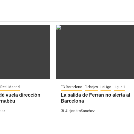
Real Madrid
FC Barcelona
Fichajes
LaLiga
Ligue 1
é vuela dirección
La salida de Ferran no alerta al
rnabéu
Barcelona
hez
AlejandroSanchez