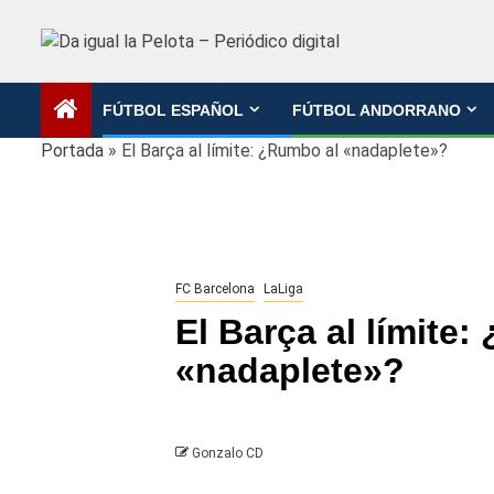
Saltar
al
contenido
FÚTBOL ESPAÑOL
FÚTBOL ANDORRANO
Portada
»
El Barça al límite: ¿Rumbo al «nadaplete»?
FC Barcelona
LaLiga
El Barça al límite
«nadaplete»?
Gonzalo CD