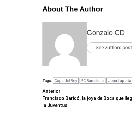
About The Author
Gonzalo CD
See author's pos
Copa del Rey
FC Barcelona
Joan Laporta
Tags:
Navegación
Anterior
Francisco Baridó, la joya de Boca que lle
de
la Juventus
entradas