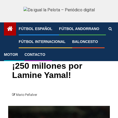
Saltar
al
contenido
FÚTBOL ESPAÑOL
FÚTBOL ANDORRANO
Portada
»
¡250 millones por Lamine Yamal!
FÚTBOL INTERNACIONAL
BALONCESTO
MOTOR
CONTACTO
FC Barcelona
Fútbol Internacional
¡250 millones por
Lamine Yamal!
Mario Peñalver