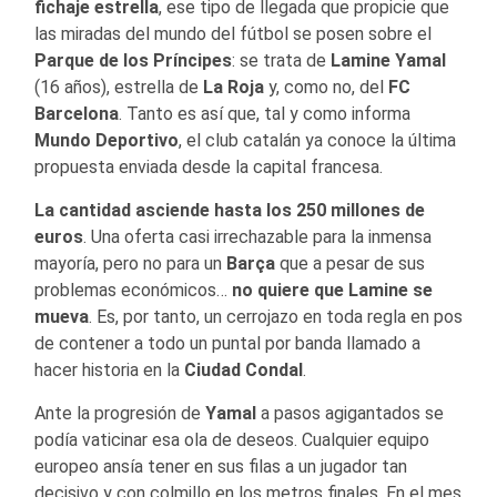
fichaje estrella
, ese tipo de llegada que propicie que
las miradas del mundo del fútbol se posen sobre el
Parque de los Príncipes
: se trata de
Lamine Yamal
(16 años), estrella de
La Roja
y, como no, del
FC
Barcelona
. Tanto es así que, tal y como informa
Mundo Deportivo
, el club catalán ya conoce la última
propuesta enviada desde la capital francesa.
La cantidad asciende hasta los 250 millones de
euros
. Una oferta casi irrechazable para la inmensa
mayoría, pero no para un
Barça
que a pesar de sus
problemas económicos…
no quiere que Lamine se
mueva
. Es, por tanto, un cerrojazo en toda regla en pos
de contener a todo un puntal por banda llamado a
hacer historia en la
Ciudad Condal
.
Ante la progresión de
Yamal
a pasos agigantados se
podía vaticinar esa ola de deseos. Cualquier equipo
europeo ansía tener en sus filas a un jugador tan
decisivo y con colmillo en los metros finales. En el mes