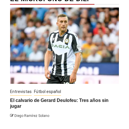
Entrevistas
Fútbol español
Entre
El calvario de Gerard Deulofeu: Tres años sin
Javi
jugar
Die
Diego Ramírez Solano