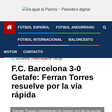
Saltar
al
contenido
FÚTBOL ESPAÑOL
FÚTBOL ANDORRANO
Portada
»
F.C. Barcelona 3-0 Getafe: Ferran Torres resuelve
FÚTBOL INTERNACIONAL
BALONCESTO
por la vía rápida
MOTOR
CONTACTO
FC Barcelona
Fútbol español
LaLiga
F.C. Barcelona 3-0
Getafe: Ferran Torres
resuelve por la vía
rápida
Ferran Torres celebrando el primer gol de la noche.