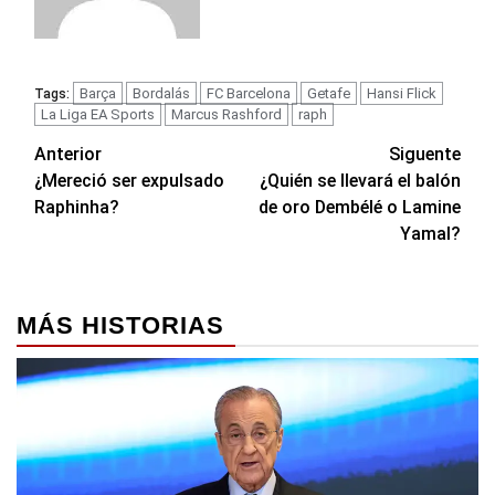
Barça
Bordalás
FC Barcelona
Getafe
Hansi Flick
Tags:
La Liga EA Sports
Marcus Rashford
raph
Navegación
Anterior
Siguente
¿Mereció ser expulsado
¿Quién se llevará el balón
de
Raphinha?
de oro Dembélé o Lamine
entradas
Yamal?
MÁS HISTORIAS