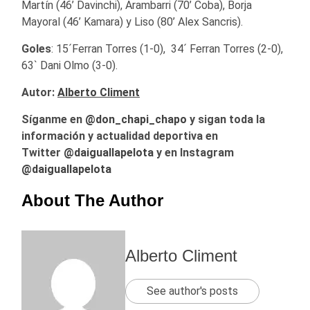
Martín (46’ Davinchi), Arambarri (70’ Coba), Borja
Mayoral (46’ Kamara) y Liso (80’ Alex Sancris).
Goles
: 15´Ferran Torres (1-0), 34´ Ferran Torres (2-0),
63` Dani Olmo (3-0).
Autor:
Alberto Climent
Síganme en
@don_chapi_chapo
y sigan toda la
información y actualidad deportiva en
Twitter
@daiguallapelota
y en Instagram
@daiguallapelota
About The Author
Alberto Climent
See author's posts