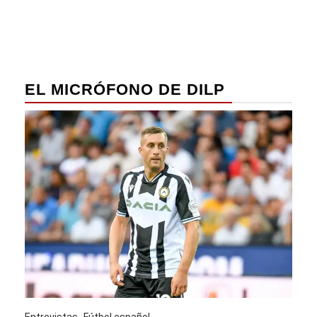
EL MICRÓFONO DE DILP
Entrevistas
Fútbol español
Entre