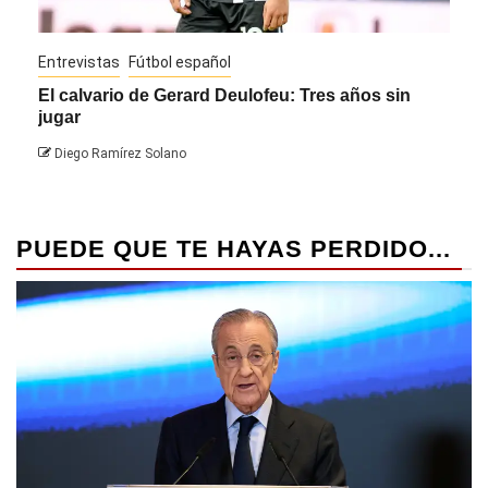
Entrevistas
Fútbol español
Entre
El calvario de Gerard Deulofeu: Tres años sin
Javi
jugar
Die
Diego Ramírez Solano
PUEDE QUE TE HAYAS PERDIDO...