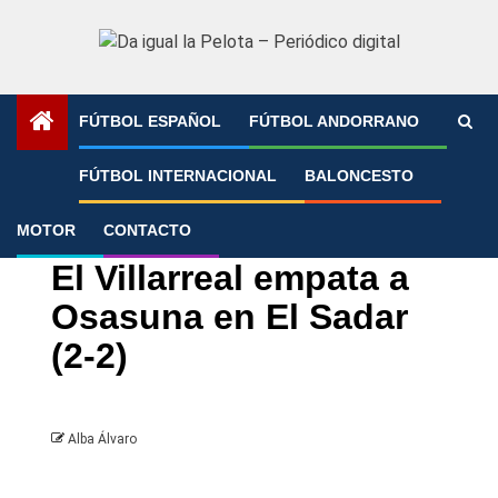
Saltar
al
contenido
FÚTBOL ESPAÑOL
FÚTBOL ANDORRANO
Portada
»
El Villarreal empata a Osasuna en El Sadar (2-2)
FÚTBOL INTERNACIONAL
BALONCESTO
MOTOR
CONTACTO
Fútbol español
LaLiga
Villarreal
El Villarreal empata a
Osasuna en El Sadar
(2-2)
Alba Álvaro