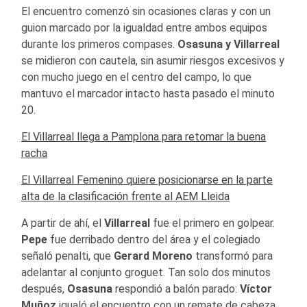
El encuentro comenzó sin ocasiones claras y con un
guion marcado por la igualdad entre ambos equipos
durante los primeros compases.
Osasuna y Villarreal
se midieron con cautela, sin asumir riesgos excesivos y
con mucho juego en el centro del campo, lo que
mantuvo el marcador intacto hasta pasado el minuto
20.
El Villarreal llega a Pamplona para retomar la buena
racha
El Villarreal Femenino quiere posicionarse en la parte
alta de la clasificación frente al AEM Lleida
A partir de ahí, el
Villarreal
fue el primero en golpear.
Pepe
fue derribado dentro del área y el colegiado
señaló penalti, que
Gerard Moreno
transformó para
adelantar al conjunto groguet. Tan solo dos minutos
después,
Osasuna
respondió a balón parado:
Víctor
Muñoz
igualó el encuentro con un remate de cabeza