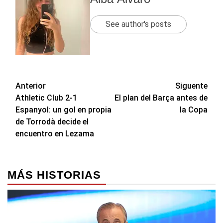
See author's posts
Navegación
Anterior
Siguente
Athletic Club 2-1
El plan del Barça antes de
de
Espanyol: un gol en propia
la Copa
entradas
de Torrodà decide el
encuentro en Lezama
MÁS HISTORIAS