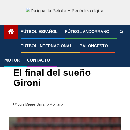
Saltar
al
contenido
FÚTBOL ESPAÑOL
FÚTBOL ANDORRANO
Portada
»
El final del sueño Gironi
FÚTBOL INTERNACIONAL
BALONCESTO
MOTOR
CONTACTO
Girona FC
LaLiga
El final del sueño
Gironi
Luis Miguel Serrano Montero