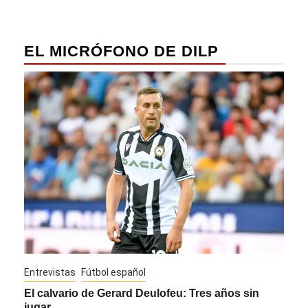
EL MICRÓFONO DE DILP
Entrevistas
Fútbol español
Entre
El calvario de Gerard Deulofeu: Tres años sin
Javi
jugar