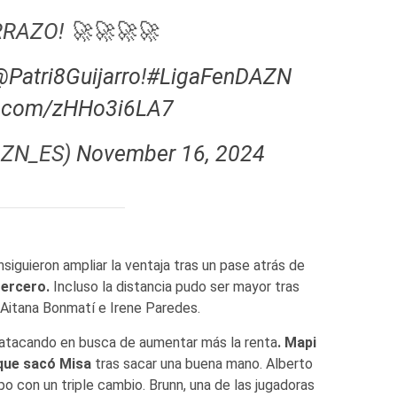
RRAZO! 🚀🚀🚀🚀
Patri8Guijarro
!
#LigaFenDAZN
er.com/zHHo3i6LA7
AZN_ES)
November 16, 2024
iguieron ampliar la ventaja tras un pase atrás de
tercero.
Incluso la distancia pudo ser mayor tras
 Aitana Bonmatí e Irene Paredes.
a atacando en busca de aumentar más la renta
. Mapi
 que sacó Misa
tras sacar una buena mano. Alberto
po con un triple cambio. Brunn, una de las jugadoras