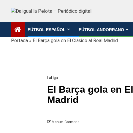
Saltar
al
contenido
FÚTBOL ESPAÑOL
FÚTBOL ANDORRANO
Portada
»
El Barça gola en El Clásico al Real Madrid
LaLiga
El Barça gola en El
Madrid
Manuel Carmona