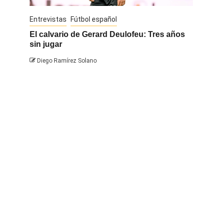
Entrevistas
Fútbol español
Entrevis
El calvario de Gerard Deulofeu: Tres años
Javi Na
sin jugar
Diego 
Diego Ramírez Solano