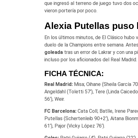
que ingresó al terreno de juego tuvo dos 
vieron portería por poco.
Alexia Putellas puso l
En los últimos minutos, de El Clásico hubo 
duelo de la Champions entre semana. Antes 
goleada
tras un error de Lakrar y con una pi
incluso por los aficionados del Real Madrid.
FICHA TÉCNICA:
Real Madrid:
Misa; Oihane (Sheila García 7
Angeldahl (Toletti 57′), Tere (Linda Caicedo
56′), Weir.
FC Barcelona:
Cata Coll; Batlle, Irene Pare
Putellas (Schertenleib 90+2′), Aitana Bionm
61′), Pajor (Vicky López 76′).
Goles:
Patri Guijarro (4′), Patri Guijarro (22′