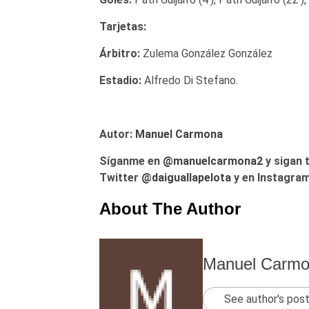
Tarjetas:
Árbitro:
Zulema González González
Estadio:
Alfredo Di Stefano.
Autor:
Manuel Carmona
Síganme en
@manuelcarmona2
y sigan 
Twitter
@daiguallapelota
y en Instagram
About The Author
Manuel Carm
See author's pos