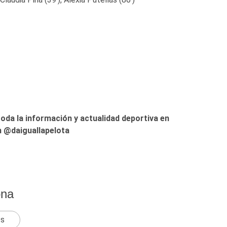
toda la información y actualidad deportiva en
 @daiguallapelota
ona
ts