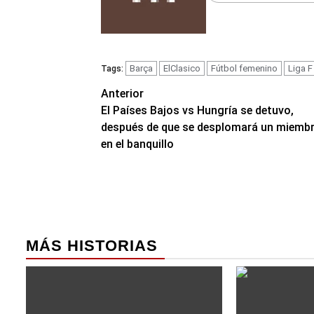
Barça
ElClasico
Fútbol femenino
Liga F
Tags:
Navegación
Anterior
El Países Bajos vs Hungría se detuvo,
de
después de que se desplomará un miemb
entradas
en el banquillo
MÁS HISTORIAS