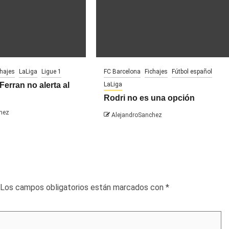
chajes
LaLiga
Ligue 1
FC Barcelona
Fichajes
Fútbol español
Ferran no alerta al
LaLiga
Rodri no es una opción
hez
AlejandroSanchez
Los campos obligatorios están marcados con
*