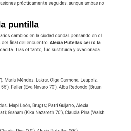
ocasiones prácticamente seguidas, aunque ambas no
a puntilla
varios cambios en la ciudad condal, pensando en el
del final del encuentro,
Alexia Putellas cerró la
cadita. Tras el tanto, fue sustituida y ovacionada,
0′), María Méndez, Lakrar, Olga Carmona; Leupolz,
 56′); Feller (Eva Navaro 70′), Alba Redondo (Bruun
des, Mapi León, Brugts; Patri Guijarro, Alexia
atí; Graham (Kika Nazareth 76′), Claudia Pina (Walsh
), Claudia Pina (39′), Alexia Putellas (86′)