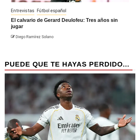
Entrevistas
Fútbol español
Entre
El calvario de Gerard Deulofeu: Tres años sin
Javi
jugar
Die
Diego Ramírez Solano
PUEDE QUE TE HAYAS PERDIDO...