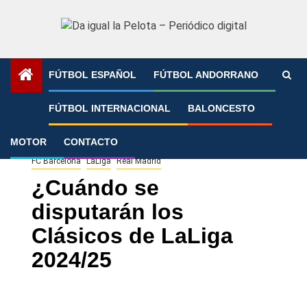
Saltar
al
contenido
FÚTBOL ESPAÑOL
FÚTBOL ANDORRANO
Portada
»
¿Cuándo se disputarán los Clásicos de LaLiga
FÚTBOL INTERNACIONAL
BALONCESTO
2024/25
MOTOR
CONTACTO
FC Barcelona
LaLiga
Real Madrid
¿Cuándo se
disputarán los
Clásicos de LaLiga
2024/25