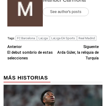
See author's posts
FC Barcelona
LaLiga
LaLiga EA Sports
Real Madrid
Tags:
Navegación
Anterior
Siguente
El debut sombrío de estas
Arda Güler, la reliquia de
de
selecciones
Turquía
entradas
MÁS HISTORIAS