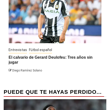
Entrevistas
Fútbol español
Entre
El calvario de Gerard Deulofeu: Tres años sin
Javi
jugar
Die
Diego Ramírez Solano
PUEDE QUE TE HAYAS PERDIDO...