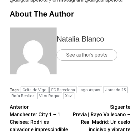
About The Author
Natalia Blanco
See author's posts
Celta de Vigo
FC Barcelona
Iago Aspas
Jornada 25
Tags:
Rafa Benítez
Vitor Roque
Xavi
Navegación
Anterior
Siguente
Manchester City 1 – 1
Previa | Rayo Vallecano –
de
Chelsea: Rodri es
Real Madrid: Un duelo
entradas
salvador e imprescindible
incisivo y vibrante