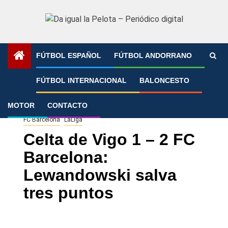
Saltar
al
contenido
FÚTBOL ESPAÑOL
FÚTBOL ANDORRANO
Portada
»
Celta de Vigo 1 – 2 FC Barcelona: Lewandowski
FÚTBOL INTERNACIONAL
BALONCESTO
salva tres puntos
MOTOR
CONTACTO
FC Barcelona
LaLiga
Celta de Vigo 1 – 2 FC
Barcelona:
Lewandowski salva
tres puntos