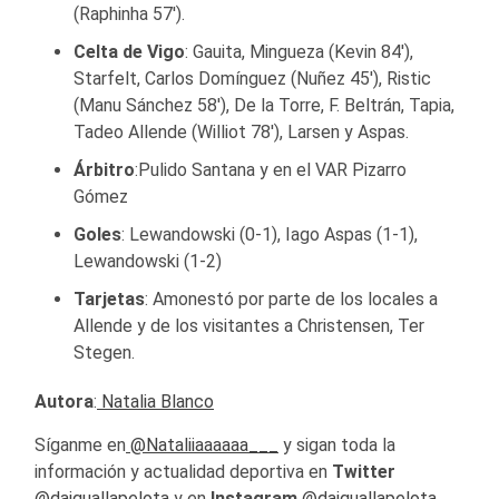
(Raphinha 57′).
Celta de Vigo
: Gauita, Mingueza (Kevin 84′),
Starfelt, Carlos Domínguez (Nuñez 45′), Ristic
(Manu Sánchez 58′), De la Torre, F. Beltrán, Tapia,
Tadeo Allende (Williot 78′), Larsen y Aspas.
Árbitro
:Pulido Santana y en el VAR Pizarro
Gómez
Goles
: Lewandowski (0-1), Iago Aspas (1-1),
Lewandowski (1-2)
Tarjetas
: Amonestó por parte de los locales a
Allende y de los visitantes a Christensen, Ter
Stegen.
Autora
:
Natalia Blanco
Síganme en
@Nataliiaaaaaa___
y sigan toda la
información y actualidad deportiva en
Twitter
@daiguallapelota
y en
Instagram
@daiguallapelota