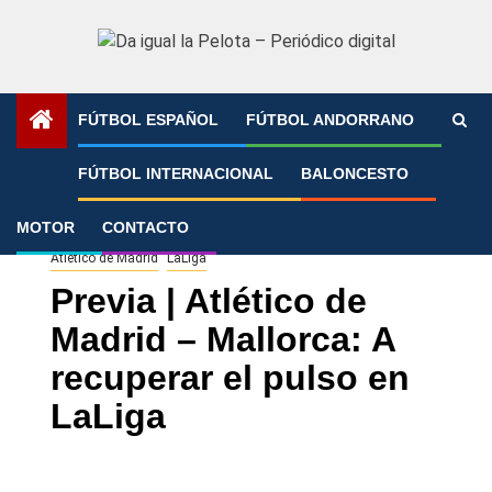
Saltar
al
contenido
FÚTBOL ESPAÑOL
FÚTBOL ANDORRANO
Portada
»
Previa | Atlético de Madrid – Mallorca: A
FÚTBOL INTERNACIONAL
BALONCESTO
recuperar el pulso en LaLiga
MOTOR
CONTACTO
Atlético de Madrid
LaLiga
Previa | Atlético de
Madrid – Mallorca: A
recuperar el pulso en
LaLiga