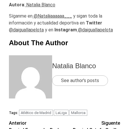
Autora
:
Natalia Blanco
Síganme en
@Nataliiaaaaaa___
y sigan toda la
información y actualidad deportiva en
Twitter
@daiguallapelota
y en
Instagram
@daiguallapelota
About The Author
Natalia Blanco
See author's posts
Atlético de Madrid
LaLiga
Mallorca
Tags:
Navegación
Anterior
Siguente