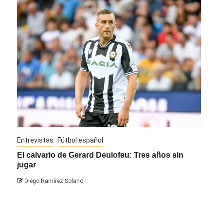
Entrevistas
Fútbol español
Entre
El calvario de Gerard Deulofeu: Tres años sin
Javi
jugar
Die
Diego Ramírez Solano