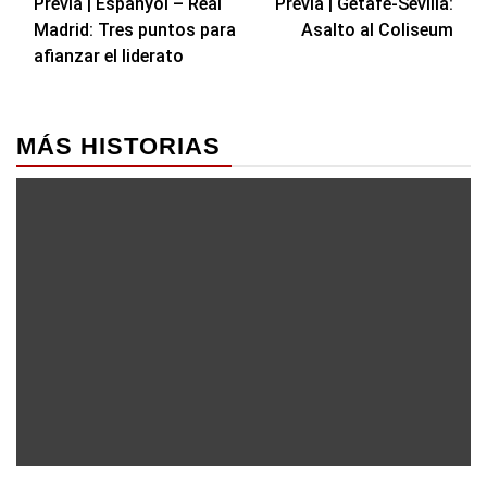
Previa | Espanyol – Real
Previa | Getafe-Sevilla:
de
Madrid: Tres puntos para
Asalto al Coliseum
entradas
afianzar el liderato
MÁS HISTORIAS